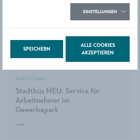
WIRTSCHAFT
EINSTELLUNGEN
Grüne Zone in
Bahnhofsnähe erweitert
ALLE COOKIES
SPEICHERN
AKZEPTIEREN
WIRTSCHAFT
Stadtbus NEU: Service für
Arbeitnehmer im
Gewerbepark