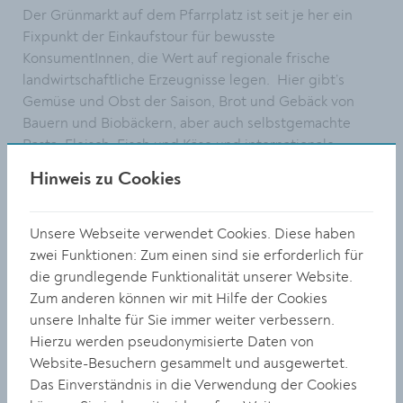
Der Grünmarkt auf dem Pfarrplatz ist seit je her ein
Fixpunkt der Einkaufstour für bewusste
KonsumentInnen, die Wert auf regionale frische
landwirtschaftliche Erzeugnisse legen. Hier gibt’s
Gemüse und Obst der Saison, Brot und Gebäck von
Bauern und Biobäckern, aber auch selbstgemachte
Pasta, Fleisch, Fisch und Käse und internationale
Spezialitäten, ja sogar Blumen, Grün- und
Hinweis zu Cookies
Gemüsepflanzen.
„Die klimabegünstigte Lage von Krems liefert die
Unsere Webseite verwendet Cookies. Diese haben
besten Voraussetzung für die große Vielfalt an
zwei Funktionen: Zum einen sind sie erforderlich für
landwirtschaftlichen Spezialitäten. Der Genussmarkt
die grundlegende Funktionalität unserer Website.
bietet unseren Landwirten die Bühne, ihre Waren zu
Zum anderen können wir mit Hilfe der Cookies
präsentieren“, freut sich Stadtrat Martin Sedelmaier.
unsere Inhalte für Sie immer weiter verbessern.
Hierzu werden pseudonymisierte Daten von
Der Besuch des Wochenmarkts ist fast auch
Website-Besuchern gesammelt und ausgewertet.
gesellschaftlicher Treffpunkt und avanciert nun zum
Das Einverständnis in die Verwendung der Cookies
Genussmarkt: mit Standeln und Stehtischen, wo Weine,