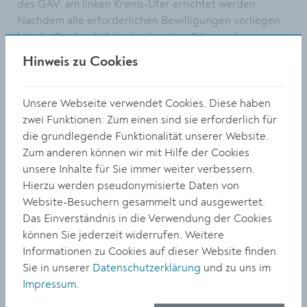
des GAV, am linken Krems-Ufer errichtet werden.
Nachdem alle erforderlichen Bewilligungen vorliegen,
hat die Stadtpolitik in der jüngsten Sitzung des
Gemeinderats grünes Licht für den Verkauf der
Hinweis zu Cookies
betreffenden Teilfläche an die EVN Wärme GmbH
gegeben. Der Startschuss für den Bau soll im
kommenden Jahr erfolgen.
Unsere Webseite verwendet Cookies. Diese haben
zwei Funktionen: Zum einen sind sie erforderlich für
Foto: Vertragsunterzeichnung zwischen Stadt Krems
die grundlegende Funktionalität unserer Website.
und EVN Wärme GmbH: Geschäftsführer DI
Alfred
Zum anderen können wir mit Hilfe der Cookies
Freunschlag, Bürgermeister Dr. Reinhard Resch,
unsere Inhalte für Sie immer weiter verbessern.
Projektleiter DI Christian Domes, Geschäftsführer
Hierzu werden pseudonymisierte Daten von
Gerhard Sacher, Vizebürgermeister Erwin Krammer,
Website-Besuchern gesammelt und ausgewertet.
Mag. Georg Wölfl. © Stadt Krems
Das Einverständnis in die Verwendung der Cookies
können Sie jederzeit widerrufen. Weitere
TEILEN
Informationen zu Cookies auf dieser Website finden
Sie in unserer
Datenschutzerklärung
und zu uns im
Impressum
.