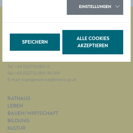
EINSTELLUNGEN
Magistrat der Stadt Krems
ALLE COOKIES
Obere Landstraße 4
SPEICHERN
A-3500 Krems
AKZEPTIEREN
Tel. +43 (0)2732/801-0
Fax +43 (0)2732/801-90 269
E-mail:
buergerservice@krems.gv.at
RATHAUS
LEBEN
BAUEN/WIRTSCHAFT
BILDUNG
KULTUR