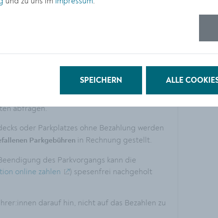
g
und zu uns im
Impressum
.
ließlich die am jeweiligen Kassenautomaten
48
zu kontaktieren.
ch an die Vorgaben der Datenschutz-
iglich ein Foto des Kennzeichens sowie eine
 der Ein- und Ausfahrt gespeichert.
t statt. Die Daten dienen ausschließlich der
SPEICHERN
ALLE COOKIE
 werden bei ordnungsgemäßem Parken nach der
Nur im Fall eines Parkverstoßes darf der
aten abfragen.
kdecks oder Parkplatzes ohne Bezahlung werden
in Rechnung gestellt.
efallenen Parkgebühren
 Beendigung des Parkvorgangs kann die
tion online zahlen
) spesenfrei nachgeholt
rer:innen darauf hin, nicht auf das Bezahlen zu