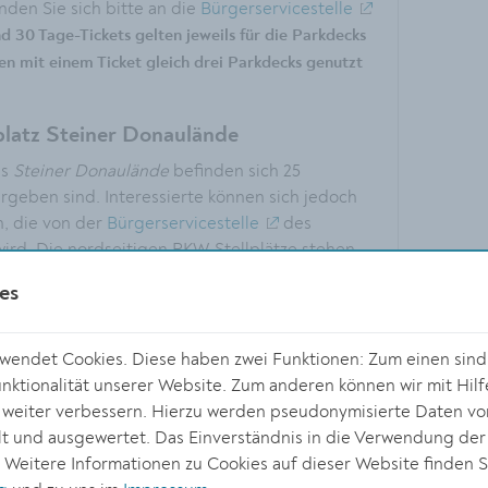
nden Sie sich bitte an die
Bürgerservicestelle
d 30 Tage-Tickets gelten jeweils für die Parkdecks
 mit einem Ticket gleich drei Parkdecks genutzt
latz Steiner Donaulände
es
Steiner Donaulände
befinden sich 25
 vergeben sind. Interessierte können sich jedoch
n, die von der
Bürgerservicestelle
des
wird. Die nordseitigen PKW-Stellplätze stehen
ges Parken zur Verfügung.
es
h und Englisch erklären, wie das digitale,
endet Cookies. Diese haben zwei Funktionen: Zum einen sind s
ioniert.
ktionalität unserer Website. Zum anderen können wir mit Hilf
r weiter verbessern. Hierzu werden pseudonymisierte Daten v
ten stammen von der Peter Park System GmbH.
 und ausgewertet. Das Einverständnis in die Verwendung der
 Parkflächen ist die Mobility Hub Parkservice
. Weitere Informationen zu Cookies auf dieser Website finden S
echnischen Fragen oder Problemen werden