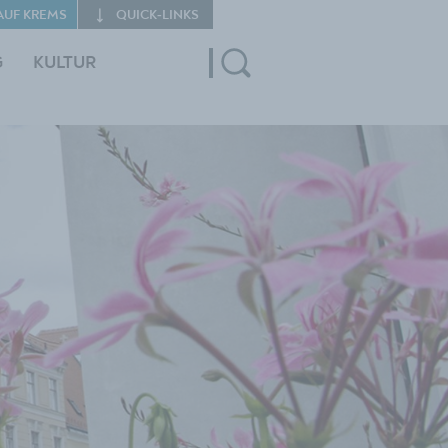
AUF KREMS
QUICK‑LINKS
G
KULTUR