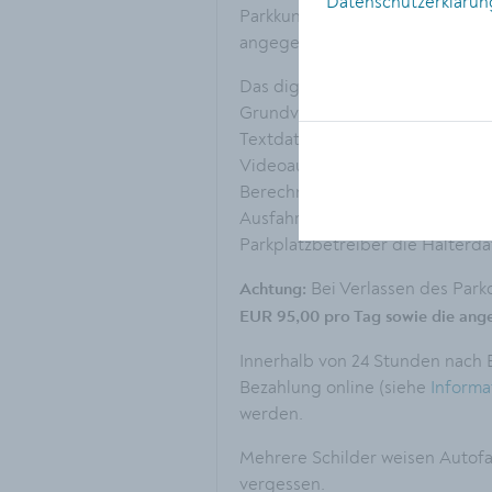
Datenschutzerklärun
Parkkund:innen gebeten, aussch
angegebene Hotline
0720-11 69 
Das digitale Parksystem hält si
Grundverordnung. Es werden led
Textdatei mit Datum und Uhrzeit
Videoaufzeichnungen finden nich
Berechnung der Parkdauer und
Ausfahrt automatisch gelöscht. 
Parkplatzbetreiber die Halterd
Bei Verlassen des Par
Achtung:
EUR 95,00 pro Tag
sowie die ang
Innerhalb von 24 Stunden nach
Bezahlung online (siehe
Informa
werden.
Mehrere Schilder weisen Autofah
vergessen.