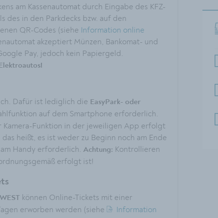
kens am Kassenautomat durch Eingabe des KFZ-
ls des in den Parkdecks bzw. auf den
esenen QR-Codes (siehe
Information online
ssenautomat akzeptiert Münzen, Bankomat- und
Google Pay, jedoch kein Papiergeld.
Elektroautos!
h. Dafür ist lediglich die
EasyPark- oder
zahlfunktion auf dem Smartphone erforderlich.
 Kamera-Funktion in der jeweiligen App erfolgt
 das heißt, es ist weder zu Beginn noch am Ende
t am Handy erforderlich.
Kontrollieren
Achtung:
ordnungsgemäß erfolgt ist!
ts
können Online-Tickets mit einer
d WEST
Tagen
erworben werden
(siehe
Information