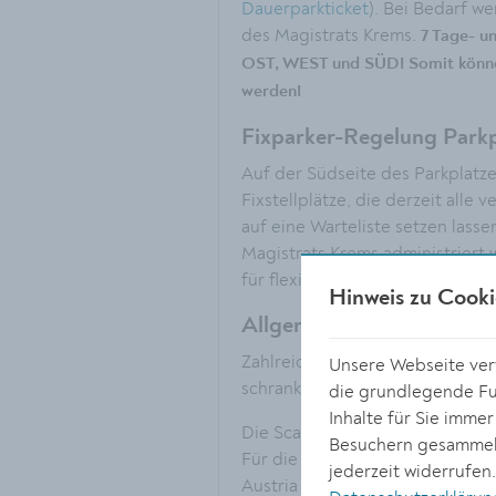
Dauerparkticket
). Bei Bedarf we
des Magistrats Krems.
7 Tage- un
OST, WEST und SÜD! Somit können
werden!
Fixparker-Regelung Parkp
Auf der Südseite des Parkplatz
Fixstellplätze, die derzeit alle
auf eine Warteliste setzen lasse
Magistrats Krems administriert 
für flexibles, gebührenpflichti
Hinweis zu Cooki
Allgemeine Hinweise
Zahlreiche Infotafeln auf Deutsc
Unsere Webseite verw
schrankenlose Parksystem funkt
die grundlegende Fun
Inhalte für Sie imme
Die Scanner und Kassenautoma
Besuchern gesammelt
Für die operative Betreuung der
jederzeit widerrufen
Austria GmbH zuständig. Bei t