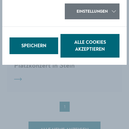
EINSTELLUNGEN
KULTUR
ALLE COOKIES
SPEICHERN
Danube Big Band Project
AKZEPTIEREN
begeisterte beim
Platzkonzert in Stein
1