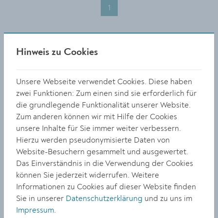
1
KULTUR
Hinweis zu Cookies
Nächstes Platzkonzert:
Unsere Webseite verwendet Cookies. Diese haben
Klangexperimente von Pop
zwei Funktionen: Zum einen sind sie erforderlich für
bis Jazz
die grundlegende Funktionalität unserer Website.
Zum anderen können wir mit Hilfe der Cookies
unsere Inhalte für Sie immer weiter verbessern.
Hierzu werden pseudonymisierte Daten von
Website-Besuchern gesammelt und ausgewertet.
Das Einverständnis in die Verwendung der Cookies
KULTUR
können Sie jederzeit widerrufen. Weitere
Informationen zu Cookies auf dieser Website finden
Zwischen Malerei und
Sie in unserer
Datenschutzerklärung
und zu uns im
Skulptur „INTERMEZZO“
Impressum
.