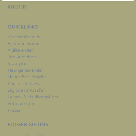
KULTUR
QUICKLINKS
Veranstaltungen
Parken in Krems
Müllkalender
Job-Angebote
Stadtplan
Heurigenkalender
Neues Bad Mirador
Baustellen-News
Digitale Amtstafel
Leinen- & Maulkorbpflicht
Fotos & Videos
Presse
FOLGEN SIE UNS