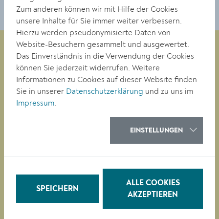
Zum anderen können wir mit Hilfe der Cookies
unsere Inhalte für Sie immer weiter verbessern.
Hierzu werden pseudonymisierte Daten von
Website-Besuchern gesammelt und ausgewertet.
Das Einverständnis in die Verwendung der Cookies
können Sie jederzeit widerrufen. Weitere
Magistrat der Stadt Krems
Informationen zu Cookies auf dieser Website finden
Obere Landstraße 4
Sie in unserer
Datenschutzerklärung
und zu uns im
A-3500 Krems
Impressum
.
Tel. +43 (0)2732/801-0
EINSTELLUNGEN
Fax +43 (0)2732/801-90 269
E-mail:
buergerservice@krems.gv.at
RATHAUS
ALLE COOKIES
SPEICHERN
LEBEN
AKZEPTIEREN
BAUEN/WIRTSCHAFT
BILDUNG