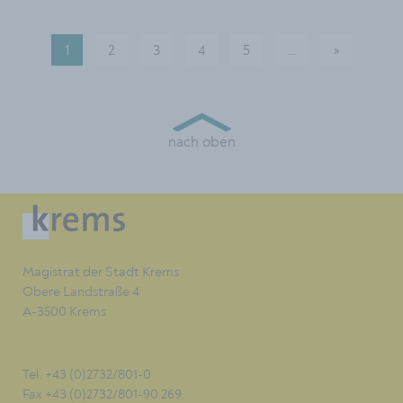
1
2
3
4
5
Mehr Seiten verf
…
»
Nächste S
nach oben
Magistrat der Stadt Krems
Obere Landstraße 4
A-3500 Krems
Tel. +43 (0)2732/801-0
Fax +43 (0)2732/801-90 269