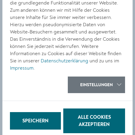
KULTUR
die grundlegende Funktionalität unserer Website.
Zum anderen können wir mit Hilfe der Cookies
Literarischer Abend voller
unsere Inhalte für Sie immer weiter verbessern.
Emotionen
Hierzu werden pseudonymisierte Daten von
Website-Besuchern gesammelt und ausgewertet.
Das Einverständnis in die Verwendung der Cookies
können Sie jederzeit widerrufen. Weitere
Informationen zu Cookies auf dieser Website finden
Sie in unserer
Datenschutzerklärung
und zu uns im
Impressum
.
KULTUR
Zusatztafel für Hans-
EINSTELLUNGEN
Plöckinger-Straße in Stein
ALLE COOKIES
SPEICHERN
AKZEPTIEREN
«
1
2
3
4
5
6