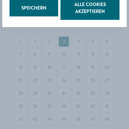
galeriekrems
ALLE COOKIES
SPEICHERN
AKZEPTIEREN
«
1
2
3
4
5
6
vorherige
7
8
9
10
11
12
13
14
15
16
17
18
19
20
21
22
23
24
25
26
27
28
29
30
31
32
33
34
35
36
37
38
39
40
41
42
43
44
45
46
47
48