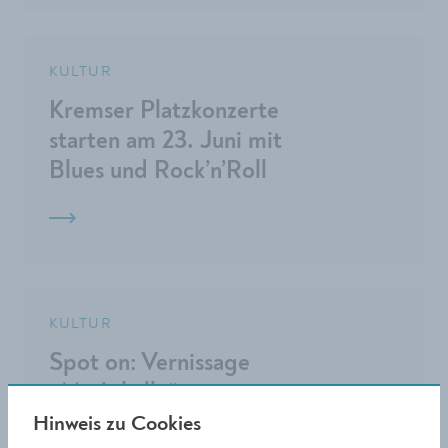
KULTUR
Kremser Platzkonzerte
starten am 23. Juni mit
Blues und Rock’n’Roll
KULTUR
Spot on: Vernissage
„Markthalle“ im
Rathausfoyer
Hinweis zu Cookies