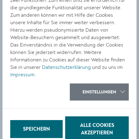
zwei Funktionen: Zum einen sind sie erforderlich für
BILDUNG
die grundlegende Funktionalität unserer Website.
Preisgekrönte Kremser
Zum anderen können wir mit Hilfe der Cookies
unsere Inhalte für Sie immer weiter verbessern.
Musikschüler:innen
Hierzu werden pseudonymisierte Daten von
Website-Besuchern gesammelt und ausgewertet.
Das Einverständnis in die Verwendung der Cookies
können Sie jederzeit widerrufen. Weitere
Informationen zu Cookies auf dieser Website finden
Sie in unserer
Datenschutzerklärung
und zu uns im
KULTUR
Impressum
.
Zwei neue Ausstellungen ab
Mai in Dominikanerkirche
EINSTELLUNGEN
und galeriekrems
ALLE COOKIES
SPEICHERN
AKZEPTIEREN