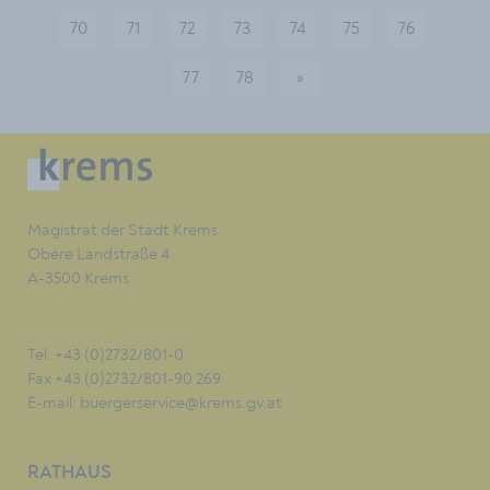
70
71
72
73
74
75
76
77
78
»
nächste
Magistrat der Stadt Krems
Obere Landstraße 4
A-3500 Krems
Tel. +43 (0)2732/801-0
Fax +43 (0)2732/801-90 269
E-mail:
buergerservice@krems.gv.at
RATHAUS