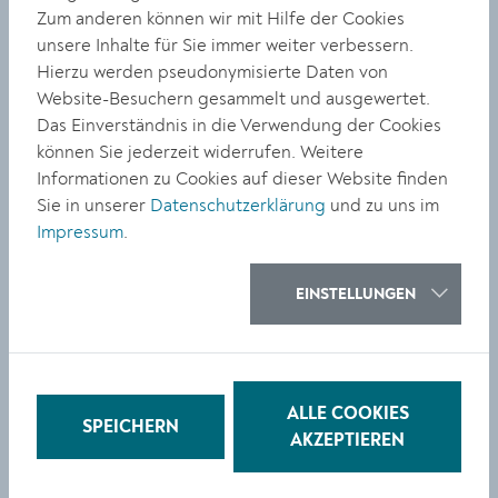
betont Kulturgemeinderätin Elisabeth Kreuzhuber und
Zum anderen können wir mit Hilfe der Cookies
lädt zum Besuch der Ausstellung ein.
unsere Inhalte für Sie immer weiter verbessern.
Kulturamtsleiter Gregor Kremser ergänzt: „Der Zauber
Hierzu werden pseudonymisierte Daten von
von Homar-Zogmayers Werken liegt in ihrer Fähigkeit,
Website-Besuchern gesammelt und ausgewertet.
das Kleine, Zerbrechliche und Übersehene in den
Das Einverständnis in die Verwendung der Cookies
Vordergrund zu stellen. Ihre Arbeiten laden uns dazu
können Sie jederzeit widerrufen. Weitere
ein, die Schönheit im Alltäglichen zu entdecken.“
Informationen zu Cookies auf dieser Website finden
Sie in unserer
Datenschutzerklärung
und zu uns im
Zur Ausstellung ist ein begleitender Katalog
Impressum
.
erschienen, der im Shop des museumkrems erhältlich
ist.
EINSTELLUNGEN
Über die Künstlerin
Elisabeth Homar-Zogmayer, geboren 1950 in Altpölla
(Niederösterreich), studierte von 1979 bis 1982 an der
Universität für angewandte Kunst Wien in der
ALLE COOKIES
Meisterklasse von Grete Rader-Soulek. Ihr Schaffen
SPEICHERN
AKZEPTIEREN
wurde 1985 mit dem Anerkennungspreis des Landes
Niederösterreich ausgezeichnet. Werke von ihr waren