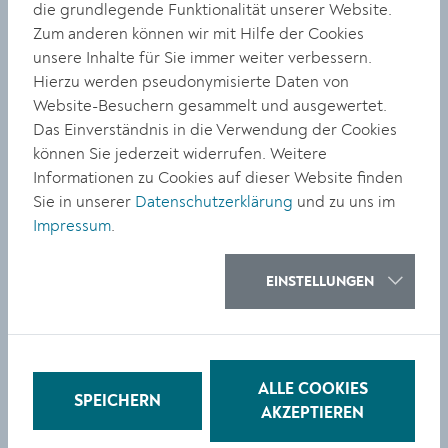
BILDUNG
die grundlegende Funktionalität unserer Website.
Zum anderen können wir mit Hilfe der Cookies
Musikschule lädt am 26.
unsere Inhalte für Sie immer weiter verbessern.
Juni zum Abschlusskonzert
Hierzu werden pseudonymisierte Daten von
Website-Besuchern gesammelt und ausgewertet.
Das Einverständnis in die Verwendung der Cookies
können Sie jederzeit widerrufen. Weitere
Informationen zu Cookies auf dieser Website finden
Sie in unserer
Datenschutzerklärung
und zu uns im
Impressum
.
KULTUR
Kunst zwischen Linie und
EINSTELLUNGEN
Raum in der galeriekrems
ALLE COOKIES
SPEICHERN
AKZEPTIEREN
1
2
3
4
5
6
7