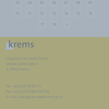
63
64
65
66
67
68
69
70
71
72
73
74
75
76
77
78
»
nächste
Magistrat der Stadt Krems
Obere Landstraße 4
A-3500 Krems
Tel. +43 (0)2732/801-0
Fax +43 (0)2732/801-90 269
E-mail:
buergerservice@krems.gv.at