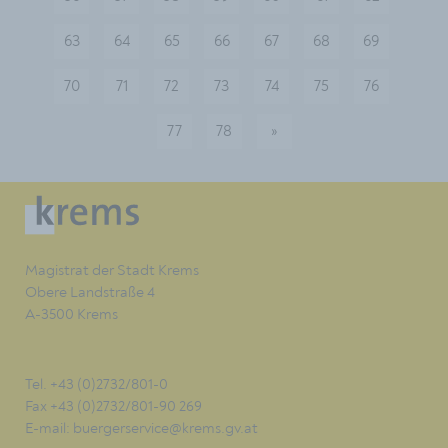
63
64
65
66
67
68
69
70
71
72
73
74
75
76
77
78
»
nächste
Magistrat der Stadt Krems
Obere Landstraße 4
A-3500 Krems
Tel. +43 (0)2732/801-0
Fax +43 (0)2732/801-90 269
E-mail:
buergerservice@krems.gv.at