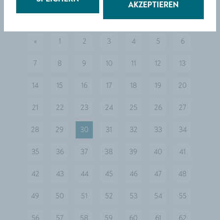
AKZEPTIEREN
«
1
2
3
4
5
6
vorherige
7
8
9
10
11
12
13
14
15
16
17
18
19
20
21
22
23
24
25
26
27
28
29
30
31
32
33
34
35
36
37
38
39
40
41
42
43
44
45
46
47
48
49
50
51
52
53
54
55
56
57
58
59
60
61
62