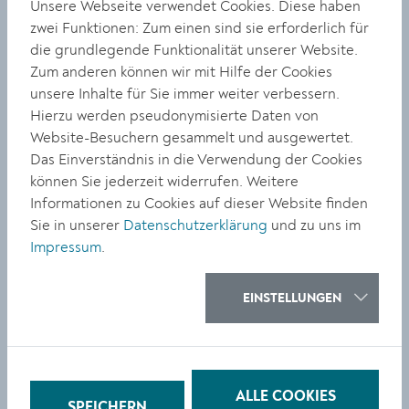
Unsere Webseite verwendet Cookies. Diese haben
zwei Funktionen: Zum einen sind sie erforderlich für
die grundlegende Funktionalität unserer Website.
Zum anderen können wir mit Hilfe der Cookies
KULTUR
unsere Inhalte für Sie immer weiter verbessern.
Hierzu werden pseudonymisierte Daten von
Kirche Lerchenfeld: Stadt
Website-Besuchern gesammelt und ausgewertet.
und Diözese vor Einigung
Das Einverständnis in die Verwendung der Cookies
können Sie jederzeit widerrufen. Weitere
Informationen zu Cookies auf dieser Website finden
Sie in unserer
Datenschutzerklärung
und zu uns im
Impressum
.
KULTUR
EINSTELLUNGEN
Hoher Markt als Filmkulisse
für „Bibi Blocksberg“
ALLE COOKIES
SPEICHERN