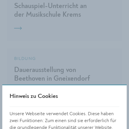
Schauspiel-Unterricht an
der Musikschule Krems
BILDUNG
Dauerausstellung von
Beethoven in Gneixendorf
Hinweis zu Cookies
Unsere Webseite verwendet Cookies. Diese haben
zwei Funktionen: Zum einen sind sie erforderlich für
KULTUR
die grundlegende Funktionalität unserer Website.