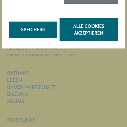
Magistrat der Stadt Krems
Obere Landstraße 4
A-3500 Krems
ALLE COOKIES
SPEICHERN
AKZEPTIEREN
Tel. +43 (0)2732/801-0
Fax +43 (0)2732/801-90 269
E-mail:
buergerservice@krems.gv.at
RATHAUS
LEBEN
BAUEN/WIRTSCHAFT
BILDUNG
KULTUR
QUICKLINKS