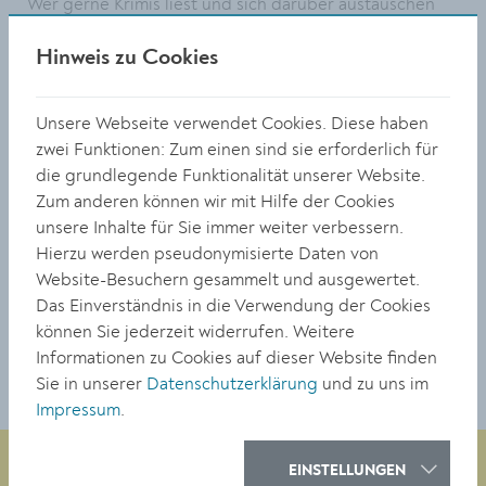
Wer gerne Krimis liest und sich darüber austauschen
möchte, ist im Buchclub genau richtig. Mag. Astrid
Hinweis zu Cookies
Sohm spannt den Bogen der Krimiliteratur von Wolf
Haas über Thomas Glavinic und Bernhard Aichner bis
hin zu Robert Menasse. Anmeldung:
www.vhs-krems.at
,
Unsere Webseite verwendet Cookies. Diese haben
info@vhs-krems.at, Tel. 02732/85798 oder in der VHS
zwei Funktionen: Zum einen sind sie erforderlich für
Krems, Obere Landstraße 10.
die grundlegende Funktionalität unserer Website.
Zum anderen können wir mit Hilfe der Cookies
Buchclub ab 14. Oktober, 16.30-18 Uhr in der
unsere Inhalte für Sie immer weiter verbessern.
Stadtbücherei Krems, Am Körnermarkt 14, 3500 Krems,
Hierzu werden pseudonymisierte Daten von
Teilnahmegebühr: 49 Euro.
Website-Besuchern gesammelt und ausgewertet.
Das Einverständnis in die Verwendung der Cookies
TEILEN
können Sie jederzeit widerrufen. Weitere
Informationen zu Cookies auf dieser Website finden
Sie in unserer
Datenschutzerklärung
und zu uns im
Impressum
.
EINSTELLUNGEN