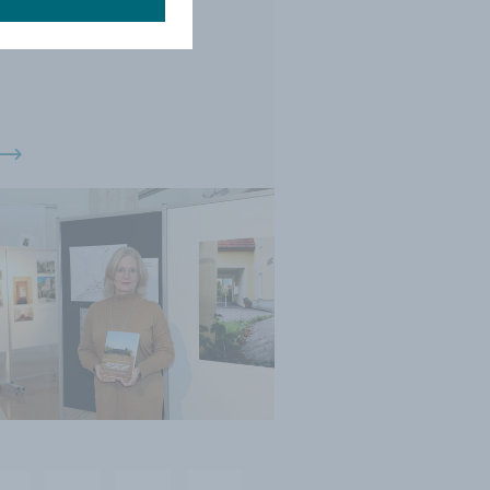
NS-Zwangslagern
mitten in Krems