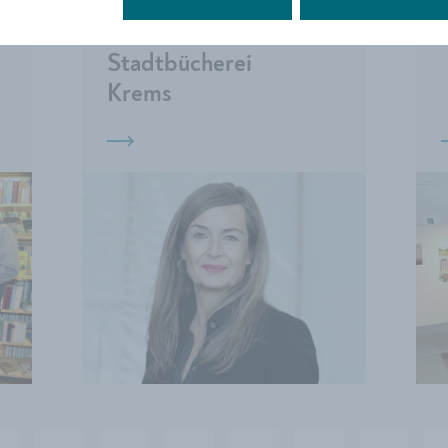
ins Leben: Lesung
in der
Stadtbücherei
Krems