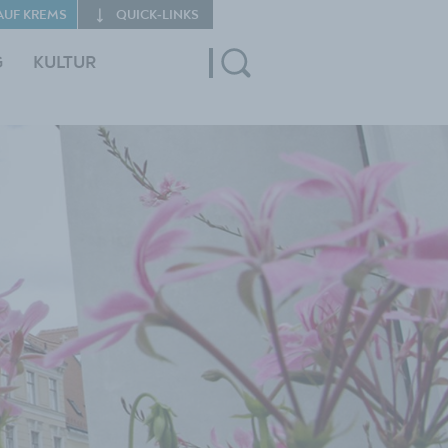
AUF KREMS
QUICK‑LINKS
G
KULTUR