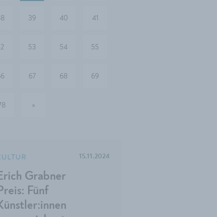
38
39
40
41
52
53
54
55
66
67
68
69
78
»
nächste
KULTUR
15.11.2024
Erich Grabner
Preis: Fünf
Künstler:innen