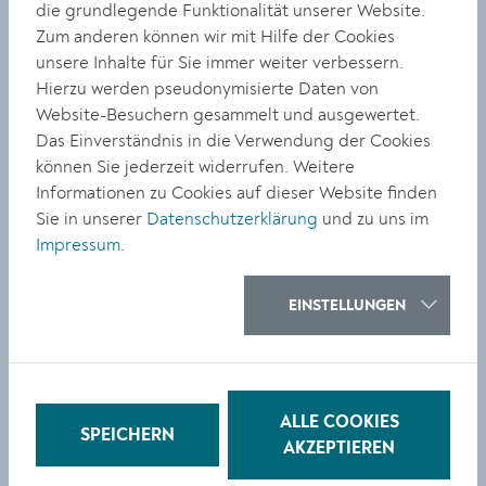
die grundlegende Funktionalität unserer Website.
Kremser
Zum anderen können wir mit Hilfe der Cookies
Nachwuchskünstler stellt
unsere Inhalte für Sie immer weiter verbessern.
aus
Hierzu werden pseudonymisierte Daten von
Website-Besuchern gesammelt und ausgewertet.
Das Einverständnis in die Verwendung der Cookies
können Sie jederzeit widerrufen. Weitere
Informationen zu Cookies auf dieser Website finden
Sie in unserer
Datenschutzerklärung
und zu uns im
Impressum
.
KULTUR
„Erich Grabner Preis“ wirft
EINSTELLUNGEN
seine Schatten voraus
ALLE COOKIES
SPEICHERN
AKZEPTIEREN
«
1
2
3
4
5
6