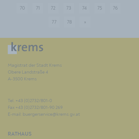
70
71
72
73
74
75
76
77
78
»
nächste
Magistrat der Stadt Krems
Obere Landstraße 4
A-3500 Krems
Tel. +43 (0)2732/801-0
Fax +43 (0)2732/801-90 269
E-mail:
buergerservice@krems.gv.at
RATHAUS