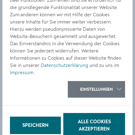
zwei Funktionen: Zum einen sind sie erforderlich für
BILDUNG
die grundlegende Funktionalität unserer Website.
Leselust für Jugend
Zum anderen können wir mit Hilfe der Cookies
unsere Inhalte für Sie immer weiter verbessern.
fördern
Hierzu werden pseudonymisierte Daten von
Website-Besuchern gesammelt und ausgewertet.
Das Einverständnis in die Verwendung der Cookies
können Sie jederzeit widerrufen. Weitere
Informationen zu Cookies auf dieser Website finden
Sie in unserer
Datenschutzerklärung
und zu uns im
KULTUR
Impressum
.
Dalia Blauensteiner in der
galeriekrems bis 1.
EINSTELLUNGEN
November
ALLE COOKIES
SPEICHERN
AKZEPTIEREN