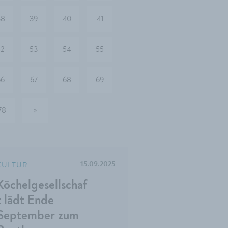
38
39
40
41
52
53
54
55
66
67
68
69
78
»
nächste
KULTUR
15.09.2025
Köchelgesellschaf
t lädt Ende
September zum