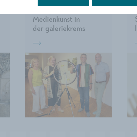
lronie trifft
Alltag:
Medienkunst in
der galeriekrems