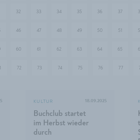
1
32
33
34
35
36
37
5
46
47
48
49
50
51
9
60
61
62
63
64
65
1
72
73
74
75
76
77
KULTUR
25
18.09.2025
Buchclub startet
im Herbst wieder
durch