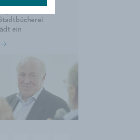
Zwei Lesungen im
September:
Stadtbücherei
lädt ein