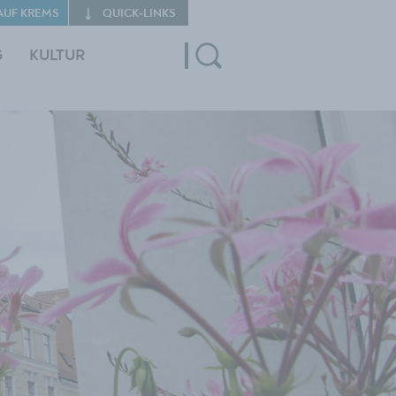
AUF KREMS
QUICK‑LINKS
G
KULTUR