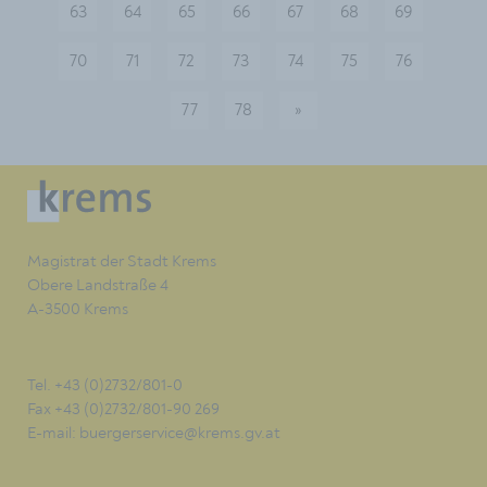
63
64
65
66
67
68
69
70
71
72
73
74
75
76
77
78
»
nächste
Magistrat der Stadt Krems
Obere Landstraße 4
A-3500 Krems
Tel. +43 (0)2732/801-0
Fax +43 (0)2732/801-90 269
E-mail:
buergerservice@krems.gv.at