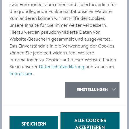
KULTUR
zwei Funktionen: Zum einen sind sie erforderlich für
die grundlegende Funktionalität unserer Website.
Aktuell in der
Zum anderen können wir mit Hilfe der Cookies
Landesgalerie NÖ: "Die
unsere Inhalte für Sie immer weiter verbessern.
Erde lesen"
Hierzu werden pseudonymisierte Daten von
Website-Besuchern gesammelt und ausgewertet.
Das Einverständnis in die Verwendung der Cookies
können Sie jederzeit widerrufen. Weitere
Informationen zu Cookies auf dieser Website finden
Sie in unserer
Datenschutzerklärung
und zu uns im
Impressum
.
KULTUR
Neu in der galeriekrems:
EINSTELLUNGEN
Martin Bilinovac mit "A
Place Beyond"
ALLE COOKIES
SPEICHERN
AKZEPTIEREN