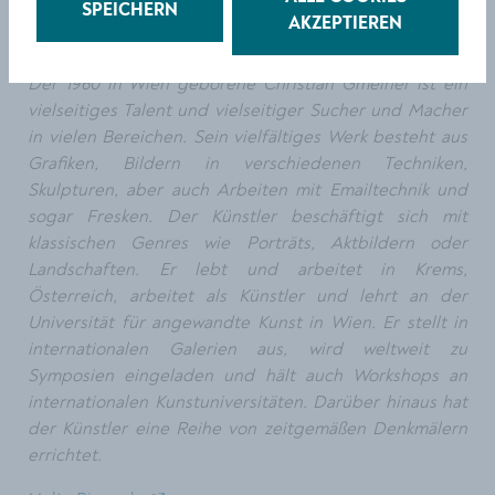
SPEICHERN
AKZEPTIEREN
Der 1960 in Wien geborene Christian Gmeiner ist ein
vielseitiges Talent und vielseitiger Sucher und Macher
in vielen Bereichen. Sein vielfältiges Werk besteht aus
Grafiken, Bildern in verschiedenen Techniken,
Skulpturen, aber auch Arbeiten mit Emailtechnik und
sogar Fresken. Der Künstler beschäftigt sich mit
klassischen Genres wie Porträts, Aktbildern oder
Landschaften. Er lebt und arbeitet in Krems,
Österreich, arbeitet als Künstler und lehrt an der
Universität für angewandte Kunst in Wien. Er stellt in
internationalen Galerien aus, wird weltweit zu
Symposien eingeladen und hält auch Workshops an
internationalen Kunstuniversitäten. Darüber hinaus hat
der Künstler eine Reihe von zeitgemäßen Denkmälern
errichtet.