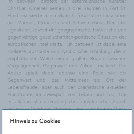
“In between” betitelt der österreichische Künstler
Christian Gmeiner seinen in drei Räumen in Fort St.
Elmo realisierte minimalistisch fokussierte Installation
aus Marmor, Terracotta und Schwemmholz. Der Titel
signalisiert sowohl die geographische, historische und
gegenwärtige gesellschaftlich-politische Situation der
europäischen Insel Malta. „In between“ ist dabei eine
konkrete, abstrakte und symbolische Erzählung, die in
emphatischer Weise einen großen Bogen zwischen
Vergangenheit, Gegenwart und Zukunft markiert. Die
Antike spielt dabei ebenso eine Rolle wie die
Gegenwart und das Mittelmeer als Ort der
Lebensfreude, aber auch der dramatische aktuellen
Fluchtroute im Zwiespalt von Leben und Tod. Die
Installation ist ein eindringlicher künstlerischer Appell
an unsere Condition Humaine, eine berührende Geste
des Humanen.
Hinweis zu Cookies
Bei der Eröffnung des österreichischen Pavillons waren