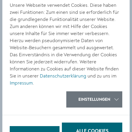
neben dem Kulturminister und dem Präsidenten von
Unsere Webseite verwendet Cookies. Diese haben
Heritage Malta der Künstler Christian Gmeiner, Kurator
zwei Funktionen: Zum einen sind sie erforderlich für
Carl Aigner zahlreiche in Malta lebende
die grundlegende Funktionalität unserer Website.
Österreicherinnen und Österreicher sowie
Zum anderen können wir mit Hilfe der Cookies
internationale KünstlerInnen und Persönlichkeiten aus
unsere Inhalte für Sie immer weiter verbessern.
Wirtschaft, Politik und Kultur anwesend. Bei
Hierzu werden pseudonymisierte Daten von
österreichischem Wein, Brot und Liptauer tauschten
Website-Besuchern gesammelt und ausgewertet.
sich die Gäste lebhaft aus.
Das Einverständnis in die Verwendung der Cookies
können Sie jederzeit widerrufen. Weitere
Erfreulich ist auch, dass die österreichische Künstlerin
Informationen zu Cookies auf dieser Website finden
Barbara Kapusta von der künstlerischen
Sie in unserer
Datenschutzerklärung
und zu uns im
Biennaleleiterin eingeladen wurde, in der Auberge
Impressum
.
d’Aragon in Valletta eine Klanginstallation zu
realisieren.
EINSTELLUNGEN
Insgesamt bilden die österreichischen Werke im
Gesamtkonzept der
maltabiennale.art 2024
(„Heritage
and Contemporary“), mit den universellen Themen wie
Humanität, Frieden und Gesellschaft einen virulenten
Beitrag.
ALLE COOKIES