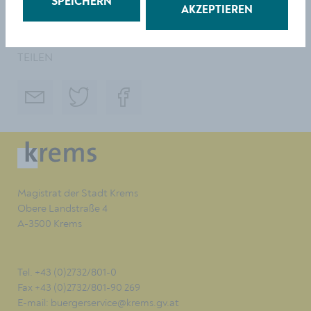
SPEICHERN
erfolgreichsten deutschsprachigen Thrillerautoren. Er
AKZEPTIEREN
lebt in Innsbruck und im Südburgenland.
TEILEN
Magistrat der Stadt Krems
Obere Landstraße 4
A-3500 Krems
Tel. +43 (0)2732/801-0
Fax +43 (0)2732/801-90 269
E-mail:
buergerservice@krems.gv.at