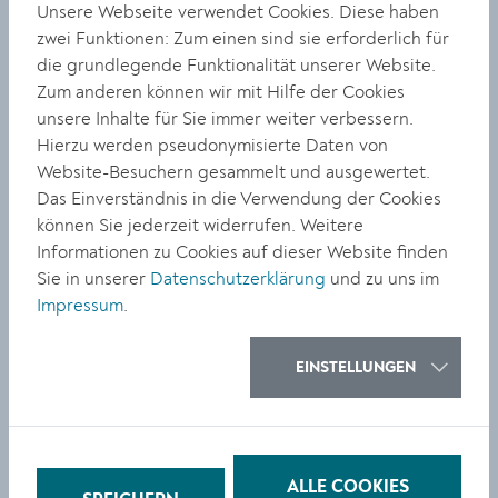
Besonders für Schmunzeln sorgte seine Anekdote über
Unsere Webseite verwendet Cookies. Diese haben
eine ungewöhnliche Recherchequelle: Um
zwei Funktionen: Zum einen sind sie erforderlich für
herauszufinden, wie man am besten eine Leiche
die grundlegende Funktionalität unserer Website.
entsorgt, wandte sich der Autor ratsuchend an eine
Zum anderen können wir mit Hilfe der Cookies
Künstliche Intelligenz – und teilte den makaberen
unsere Inhalte für Sie immer weiter verbessern.
Chat-Verlauf mit dem amüsierten Publikum. Zum
Hierzu werden pseudonymisierte Daten von
Abschluss der unterhaltsamen Veranstaltung stimmte
Website-Besuchern gesammelt und ausgewertet.
Aichner gemeinsam mit seinen Zuhörer:innen ein Lied
Das Einverständnis in die Verwendung der Cookies
an und sorgte so für einen heiteren Ausklang des
können Sie jederzeit widerrufen. Weitere
Abends.
Informationen zu Cookies auf dieser Website finden
Sie in unserer
Datenschutzerklärung
und zu uns im
Bernhard Aichner feierte 2014 mit der "Totenfrau"-
Impressum
.
Trilogie seinen literarischen Durchbruch und hat
bereits über 20 Bücher herausgebracht. Seine Werke
wurden in 16 Sprachen übersetzt und von Netflix und
EINSTELLUNGEN
ORF verfilmt. „Yoko“
der erste Band seiner neuen
,
Thriller-Reihe, erschien im August 2024. Die
Fortsetzung „John“
folgt am 17. Juni. Mit seinem
unverwechselbaren Stil zählt Aichner zu den
ALLE COOKIES