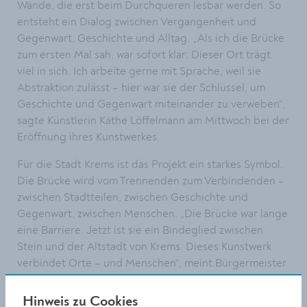
Wände, die erst beim Durchqueren lesbar werden. So
entsteht ein Dialog zwischen Vergangenheit und
Gegenwart, Geschichte und Alltag. „Als ich die Brücke
zum ersten Mal sah, war sofort klar: Dieser Ort trägt
viel in sich. Ich arbeite gerne mit Sprache, weil sie
Abstraktion zulässt – hier war sie der Schlüssel, um
Geschichte und Gegenwart miteinander zu verweben“,
sagte Künstlerin Käthe Löffelmann am Mittwoch bei der
Eröffnung ihres Kunstwerkes.
Für die Stadt Krems ist das Projekt ein starkes Symbol.
Die Brücke wird vom Trennenden zum Verbindenden –
zwischen Stadtteilen, zwischen Geschichte und
Gegenwart, zwischen Menschen. „Die Brücke war lange
eine Barriere. Jetzt ist sie ein Bindeglied zwischen
Stein und der Altstadt von Krems. Dieses Kunstwerk
verbindet Orte – und Menschen“, meint Bürgermeister
Peter Molnar.
Hinweis zu Cookies