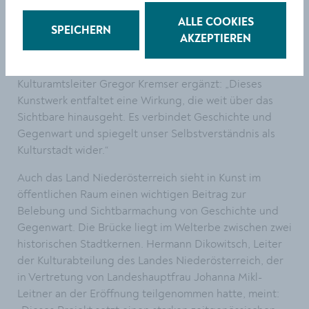
Bildung, Kultur und Tourismus sagt:
„Kunst darf
irritieren, berühren und zum Staunen bringen – aber
ALLE COOKIES
SPEICHERN
niemals langweilen. Diese Brücke war früher ein
AKZEPTIEREN
funktionales Objekt. Jetzt ist sie ein lebendiger Ort
geworden, der die Kunstmeile neu belebt.“
Kulturamtsleiter Gregor Kremser ergänzt: „Dieses
Kunstwerk entfaltet eine Wirkung, die weit über das
Sichtbare hinausgeht. Es verbindet Geschichte und
Gegenwart und spiegelt unser Selbstverständnis als
Kulturstadt wider.“
Auch das Land Niederösterreich sieht in Kunst im
öffentlichen Raum einen wichtigen Beitrag zur
Belebung und Sichtbarmachung von Geschichte und
Gegenwart. Die Brücke liegt im Welterbe zwischen zwei
historischen Stadtkernen. Hermann Dikowitsch, Leiter
der Kulturabteilung des Landes Niederösterreich, der
in Vertretung von Landeshauptfrau Johanna Mikl-
Leitner an der Eröffnung teilgenommen hatte, meint: