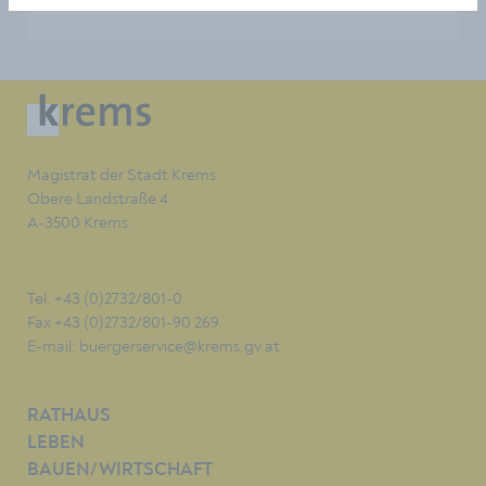
Magistrat der Stadt Krems
Obere Landstraße 4
A-3500 Krems
Tel. +43 (0)2732/801-0
Fax +43 (0)2732/801-90 269
E-mail:
buergerservice@krems.gv.at
RATHAUS
LEBEN
BAUEN/WIRTSCHAFT