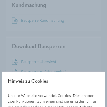
Kundmachung
Bausperre Kundmachung
Download Bausperren
Bausperre Übersicht
Bausperre A1 Scheibenhof
Hinweis zu Cookies
Bausperre A2 Egelsee
Bausperre A3 Im Alauntal
Unsere Webseite verwendet Cookies. Diese haben
zwei Funktionen: Zum einen sind sie erforderlich für
Bausperre A4 Reisperbachtal