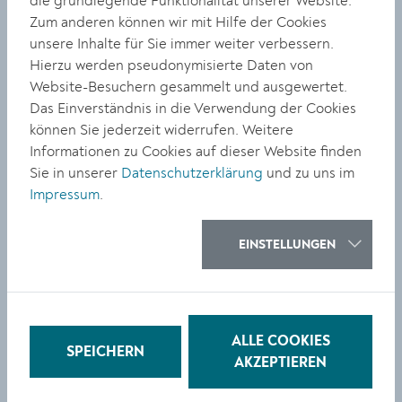
die grundlegende Funktionalität unserer Website.
Bausperre A6 Rosenhügel und Wieden
Zum anderen können wir mit Hilfe der Cookies
unsere Inhalte für Sie immer weiter verbessern.
Bausperre A5 Förthof und Stein
Hierzu werden pseudonymisierte Daten von
Website-Besuchern gesammelt und ausgewertet.
Bausperre A7 Rehberg
Das Einverständnis in die Verwendung der Cookies
können Sie jederzeit widerrufen. Weitere
Bausperre A8 Alt-Rehberg
Informationen zu Cookies auf dieser Website finden
Bausperre A9 Kremstalstraße
Sie in unserer
Datenschutzerklärung
und zu uns im
Impressum
.
Bausperre A10 Gneixendorf
Bausperre A11 Am Weinzierlberg
EINSTELLUNGEN
Bausperre A12 Thallern und Angern
Bausperre A13 Angern Ost
ALLE COOKIES
SPEICHERN
Bausperre A14 Kleedorf
AKZEPTIEREN
Bausperre A15 Hollenburg