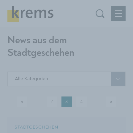
News aus dem
Stadtgeschehen
Alle Kategorien
«
…
2
3
4
…
»
vorherige
Mehr Seiten verfügbar
Mehr Seiten ver
nächste
STADTGESCHEHEN