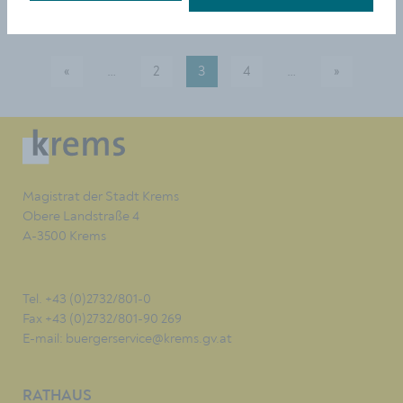
«
…
2
3
4
…
»
vorherige
Mehr Seiten verfügbar
Mehr Seiten ver
nächste
Magistrat der Stadt Krems
Obere Landstraße 4
A-3500 Krems
Tel. +43 (0)2732/801-0
Fax +43 (0)2732/801-90 269
E-mail:
buergerservice@krems.gv.at
RATHAUS