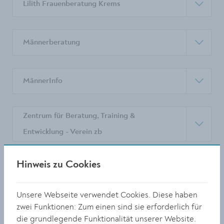
Lilith Frauenberatung Krems
Männerberatung
MännerInfo
Zentrum für Beratung, Training &
Entwicklung - Verein zb
Hinweis zu Cookies
Selbsthilfegruppen
Unsere Webseite verwendet Cookies. Diese haben
Telefon- und Onlineberatung
zwei Funktionen: Zum einen sind sie erforderlich für
die grundlegende Funktionalität unserer Website.