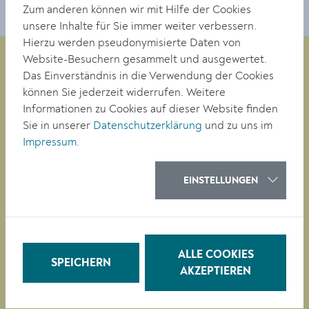
Zum anderen können wir mit Hilfe der Cookies
unsere Inhalte für Sie immer weiter verbessern.
Hierzu werden pseudonymisierte Daten von
Website-Besuchern gesammelt und ausgewertet.
Das Einverständnis in die Verwendung der Cookies
können Sie jederzeit widerrufen. Weitere
Magistrat der Stadt Krems
Informationen zu Cookies auf dieser Website finden
Obere Landstraße 4
Sie in unserer
Datenschutzerklärung
und zu uns im
A-3500 Krems
Impressum
.
Tel. +43 (0)2732/801-0
EINSTELLUNGEN
Fax +43 (0)2732/801-90 269
E-mail:
buergerservice@krems.gv.at
RATHAUS
ALLE COOKIES
SPEICHERN
LEBEN
AKZEPTIEREN
BAUEN/WIRTSCHAFT
BILDUNG