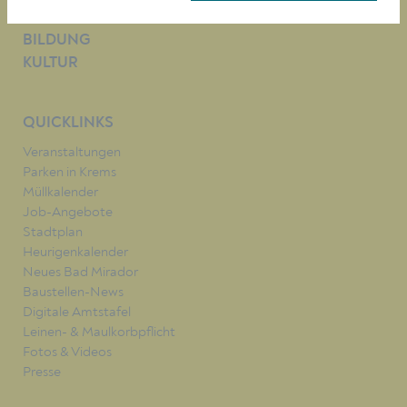
BAUEN/WIRTSCHAFT
BILDUNG
KULTUR
QUICKLINKS
Veranstaltungen
Parken in Krems
Müllkalender
Job-Angebote
Stadtplan
Heurigenkalender
Neues Bad Mirador
Baustellen-News
Digitale Amtstafel
Leinen- & Maulkorbpflicht
Fotos & Videos
Presse