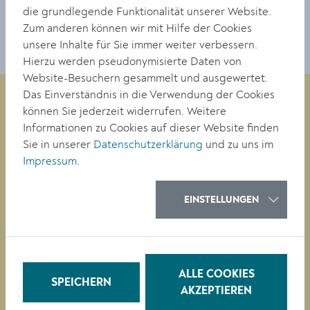
die grundlegende Funktionalität unserer Website.
Zum anderen können wir mit Hilfe der Cookies
unsere Inhalte für Sie immer weiter verbessern.
Hierzu werden pseudonymisierte Daten von
Website-Besuchern gesammelt und ausgewertet.
Das Einverständnis in die Verwendung der Cookies
können Sie jederzeit widerrufen. Weitere
Informationen zu Cookies auf dieser Website finden
Magistrat der Stadt Krems
Sie in unserer
Datenschutzerklärung
und zu uns im
Obere Landstraße 4
Impressum
.
A-3500 Krems
EINSTELLUNGEN
Tel. +43 (0)2732/801-0
Fax +43 (0)2732/801-90 269
E-mail:
buergerservice@krems.gv.at
ALLE COOKIES
SPEICHERN
RATHAUS
AKZEPTIEREN
LEBEN