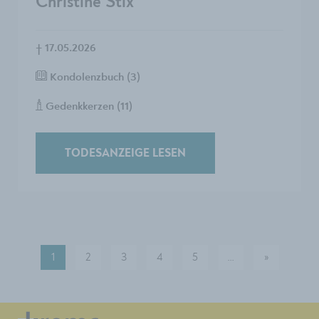
Christine Stix
†
17.05.2026
Kondolenzbuch (3)
Gedenkkerzen (11)
TODESANZEIGE LESEN
1
2
3
4
5
Mehr Seiten verf
…
»
Nächste S