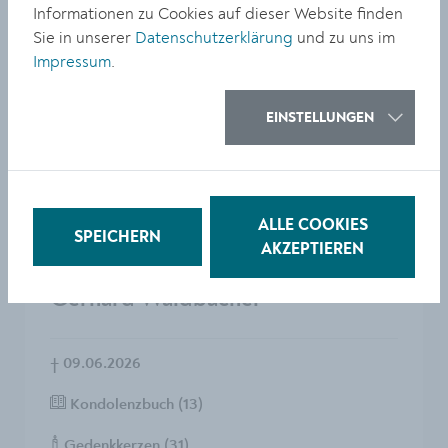
Informationen zu Cookies auf dieser Website finden
†
13.06.2026
Sie in unserer
Datenschutzerklärung
und zu uns im
Impressum
.
Kondolenzbuch (3)
Gedenkkerzen (4)
EINSTELLUNGEN
TODESANZEIGE LESEN
ALLE COOKIES
SPEICHERN
AKZEPTIEREN
Gerhard Waidbacher
†
09.06.2026
Kondolenzbuch (13)
Gedenkkerzen (31)