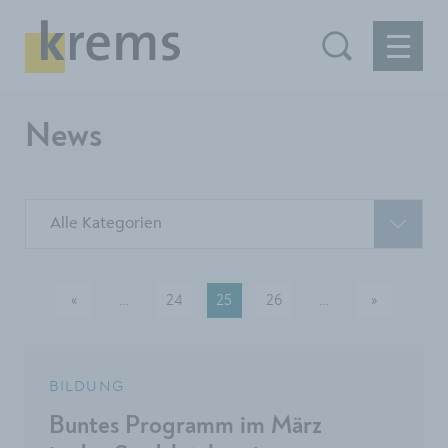
News
Alle Kategorien
«
…
24
25
26
…
»
vorherige
Mehr Seiten verfügbar
Mehr Seiten ver
nächste
BILDUNG
Buntes Programm im März