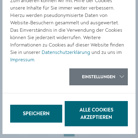
Hoher Besuch im
Zum anderen können wir mit Hilfe der Cookies
unsere Inhalte für Sie immer weiter verbessern.
Kindergarten Gneixendorf
Hierzu werden pseudonymisierte Daten von
Website-Besuchern gesammelt und ausgewertet.
Das Einverständnis in die Verwendung der Cookies
können Sie jederzeit widerrufen. Weitere
Informationen zu Cookies auf dieser Website finden
Sie in unserer
Datenschutzerklärung
und zu uns im
BILDUNG
Impressum
.
26. 2.: Begegnungen &
Gespräche: Wissen versus
EINSTELLUNGEN
Meinung
ALLE COOKIES
SPEICHERN
AKZEPTIEREN
«
…
24
25
26
…
»
vorherige
Mehr Seiten verfügbar
Mehr Seiten ver
nächste