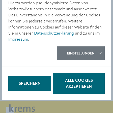
persönliche Geschichten aus dem Alltag.
Hierzu werden pseudonymisierte Daten von
Website-Besuchern gesammelt und ausgewertet.
Das Einverständnis in die Verwendung der Cookies
Foto 1: Kinder der Praxisvolksschule Krems-Mitterau
können Sie jederzeit widerrufen. Weitere
KPH Wien/Krems mit zwei Studentinnen, deren
Informationen zu Cookies auf dieser Website finden
Integrationslehrerin Ulrike Binder-Michalek und VL
Sie in unserer
Datenschutzerklärung
und zu uns im
Dipl. Päd. Gabriele Kodym beim Bürgermeister im
Impressum
.
Rathaus (von links oben).
EINSTELLUNGEN
Foto 2: VOL Iris Burker beim Bürgermeister Dr.
Reinhard Resch im Rathaus.
TEILEN
ALLE COOKIES
SPEICHERN
AKZEPTIEREN