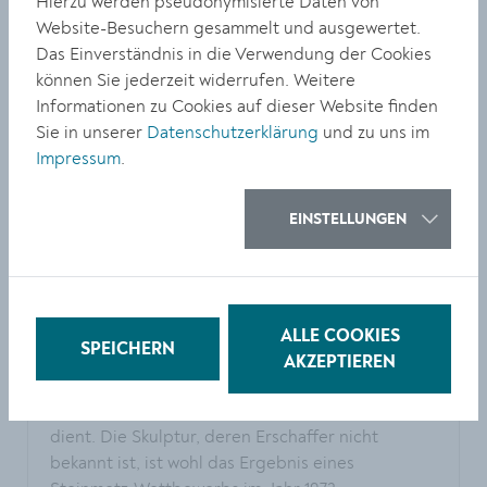
Hierzu werden pseudonymisierte Daten von
Website-Besuchern gesammelt und ausgewertet.
Gestaltung
Das Einverständnis in die Verwendung der Cookies
Seit Sommer 2024 laden nun entlang beider
können Sie jederzeit widerrufen. Weitere
Straßenseiten mehrere Sitzgelegenheiten und
Informationen zu Cookies auf dieser Website finden
Grünflächen zum Verweilen ein. Das Besondere
Sie in unserer
Datenschutzerklärung
und zu uns im
daran: Sämtliche Materialien stammen aus dem
Impressum
.
angrenzenden Steinbruch und wurden für ihre
neue Bestimmung „upcycelt“. Die Kosten für die
EINSTELLUNGEN
neue Erholungsoase gehen somit gegen Null. Ein
spezieller Blickfang ist die „Venus vom Kremstal“,
eine massive Steinskulptur, die je nach Blickwinkel
an die berühmte „Venus von Willendorf“ erinnert.
Auch dieses Kunstwerk musste nicht eigens
ALLE COOKIES
SPEICHERN
gekauft werden: Es befand sich ebenfalls auf
AKZEPTIEREN
dem aufgelassenen Steinbruchgelände, welches
der Stadt als Lagerfläche für den Wirtschaftshof
dient. Die Skulptur, deren Erschaffer nicht
bekannt ist, ist wohl das Ergebnis eines