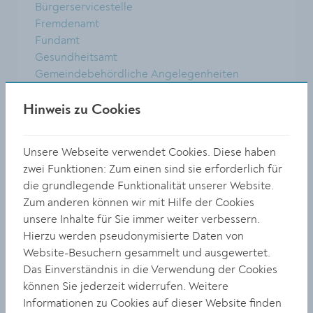
Bürgerservicestelle
Fremdenamt
Fundamt
Gesundheitsamt
Gemeindebehördliche Angelegenheiten
Gewerberecht
KIG - Kremser Immobilien GmbH & Co KG
Hinweis zu Cookies
KFZ, Führerschein
Landwirtschaftsamt
Unsere Webseite verwendet Cookies. Diese haben
Sicherheitspolizei
zwei Funktionen: Zum einen sind sie erforderlich für
Staatsbürgerschaftsevidenz
die grundlegende Funktionalität unserer Website.
Strafamt
Zum anderen können wir mit Hilfe der Cookies
Standesamt
unsere Inhalte für Sie immer weiter verbessern.
Straßenpolizei
Hierzu werden pseudonymisierte Daten von
Veranstaltungsbehörde
Website-Besuchern gesammelt und ausgewertet.
Veterinäramt
Das Einverständnis in die Verwendung der Cookies
Wahlamt / Wählerevidenz
können Sie jederzeit widerrufen. Weitere
Informationen zu Cookies auf dieser Website finden