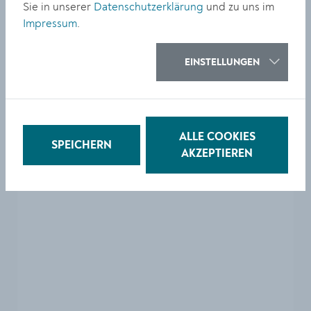
Sie in unserer
Datenschutzerklärung
und zu uns im
Impressum
.
Standort
EINSTELLUNGEN
Zum Anzeigen der Karte aktivieren Sie bitte die
optionalen Cookies unter
Privatsphäre
Einstellungen
.
ALLE COOKIES
SPEICHERN
AKZEPTIEREN