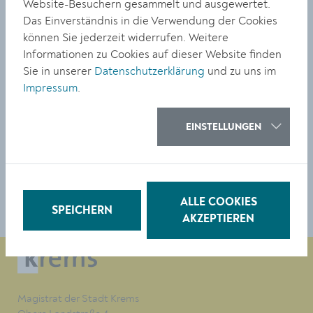
Website-Besuchern gesammelt und ausgewertet.
räumliche Entwicklung in der Region und darüber
Das Einverständnis in die Verwendung der Cookies
hinaus werfen.
können Sie jederzeit widerrufen. Weitere
Informationen zu Cookies auf dieser Website finden
Die Zukunftskonferenz findet am Freitag, 18. März, im
Sie in unserer
Datenschutzerklärung
und zu uns im
Ferdinand-Dinstl-Saal der Kremser Bank statt
Impressum
.
(Bahnhofplatz 16). Beginn ist um 16:00 Uhr. Die
Anmeldung (bis 11. März 2022) ist notwendig
krems2030@krems.gv.at
EINSTELLUNGEN
TEILEN
ALLE COOKIES
SPEICHERN
AKZEPTIEREN
Magistrat der Stadt Krems