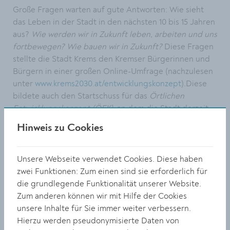
Große Fragen warten auf gute Antworten: Wie sieht
das Leben in der Stadt in den nächsten 10 bis 15 Jahren
aus?
Wie werden wir in Zukunft leben, arbeiten und uns
fortbewegen? Wie bauen wir in Zukunft?
Diese Fragen
stellte die Stadt Krems den Kremser Bürgerinnen und
Bürgern in einer großen Online-Umfrage (nachzulesen
unter
www.krems2030.at/entwicklungskonzept
).Diese
bildete auch den Startschuss für das
Örtlichen
Entwicklungskonzept (ÖEK),
an dem die Stadt derzeit
arbeitet. Darin werden die Ziele für die Bereiche
Hinweis zu Cookies
Bauen, Wohnen, Arbeiten, Mobilität, Klima, Natur usw.
für die nächsten 10 bis 15 Jahre festgelegt.
Unsere Webseite verwendet Cookies. Diese haben
Bei der Zukunftskonferenz wird ein Zwischenstand des
zwei Funktionen: Zum einen sind sie erforderlich für
ÖEK präsentiert und zur Diskussion gestellt.
die grundlegende Funktionalität unserer Website.
Besucherinnen und Besucher der Zukunftskonferenz
Zum anderen können wir mit Hilfe der Cookies
sind eingeladen, ihr Feedback zu geben. Mit Gerlind
unsere Inhalte für Sie immer weiter verbessern.
Weber und Arthur Kanonier werden darüber hinaus
Hierzu werden pseudonymisierte Daten von
zwei Raumordnungs-ExpertInnen einen Blick auf die