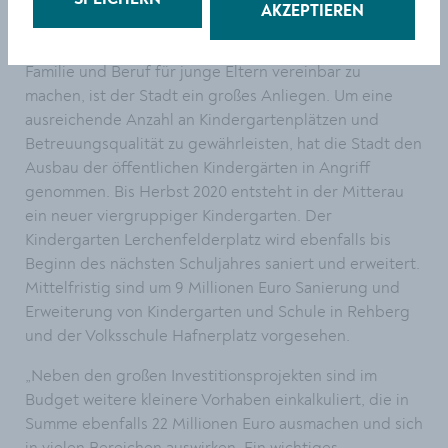
SPEICHERN
vorgesehen.
AKZEPTIEREN
9 Mio. für Volksschulen und Kindergärten
Familie und Beruf für junge Eltern vereinbar zu
machen, ist der Stadt ein großes Anliegen. Um eine
ausreichende Anzahl an Kindergartenplätzen und
Betreuungsqualität zu gewährleisten, hat die Stadt den
Ausbau der öffentlichen Kindergärten in Angriff
genommen. Bis Herbst 2020 entsteht in der Mitterau
ein neuer viergruppiger Kindergarten. Der
Kindergarten Lerchenfelderplatz wird ebenfalls bis
Beginn des nächsten Schuljahres saniert und erweitert.
Mittelfristig sind um 9 Millionen Euro Sanierung und
Erweiterung von Kindergarten und Schule in Rehberg
und der Volksschule Hafnerplatz vorgesehen.
„Neben den großen Investitionsprojekten sind im
Budget weitere kleinere Vorhaben einkalkuliert, die in
Summe ebenfalls 22 Millionen Euro ausmachen und sich