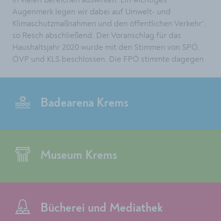
in vielen Bereichen auswirken. Ein wichtiges
Augenmerk legen wir dabei auf Umwelt- und
Klimaschutzmaßnahmen und den öffentlichen Verkehr“,
so Resch abschließend. Der Voranschlag für das
Haushaltsjahr 2020 wurde mit den Stimmen von SPÖ,
ÖVP und KLS beschlossen. Die FPÖ stimmte dagegen
Badearena Krems
Museum Krems
Bücherei und Mediathek