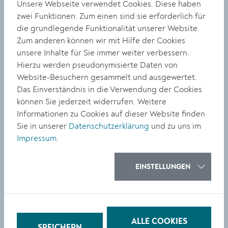
mitfinanziert. In nächster Zeit folgt auch die
Unsere Webseite verwendet Cookies. Diese haben
Weiterführung des Hochwasserschutzes am Kremsfluss.
zwei Funktionen: Zum einen sind sie erforderlich für
Kostenpunkt: 1,3 Millionen Euro.
die grundlegende Funktionalität unserer Website.
Zum anderen können wir mit Hilfe der Cookies
Kultur: Denkmalpflege-Projekte und Depotoffensive
unsere Inhalte für Sie immer weiter verbessern.
Die Erhaltung der Kulturdenkmäler nimmt in der
Hierzu werden pseudonymisierte Daten von
Musterstadt der Denkmalpflege einen wichtigen Part
Website-Besuchern gesammelt und ausgewertet.
ein. In der
Dominikanerkirche
steht die letzte Etappe
Das Einverständnis in die Verwendung der Cookies
des Großprojekts an: Die Sanierung der Innenschale
können Sie jederzeit widerrufen. Weitere
soll jeweils in den Wintermonaten bis 2021
Informationen zu Cookies auf dieser Website finden
abgeschlossen sein. Das gesamte Investitionsvolumen
Sie in unserer
Datenschutzerklärung
und zu uns im
betrug (seit 2011) 3,2 Millionen Euro. Danach wird mit
Impressum
.
der Frauenbergkirche das nächste Sanierungsprojekt in
Angriff genommen (ab 2022), veranschlagt wird dies
EINSTELLUNGEN
mit 2,5 Millionen Euro. Die Sanierung des Kremser Tores
(70.000 Euro) findet im Laufe des kommenden Jahres
ihren Abschluss. Ein wichtiges Vorhaben betrifft das
Depot des museumkrems. Für die Neuaufstellung sind
für die kommenden drei Jahre 560.000 Euro
ALLE COOKIES