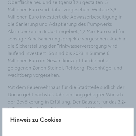
Oberfläche neu und zeitgemäß zu gestalten. 5
Millionen Euro sind dafür vorgesehen. Weitere 3,3
Millionen Euro investiert die Abwasserbeseitigung in
die Sanierung und Adaptierung des Pumpwerks
Alarmbecken im Industriegebiet, 1,2 Mio. Euro sind für
sonstige Kanalsanierungsprojekte vorgesehen. Auch in
die Sicherstellung der Trinkwasserversorgung wird
laufend investiert. So sind bis 2023 in Summe 6
Millionen Euro im Gesamtkonzept für die höher
gelegenen Zonen Steindl, Rehberg, Rosenhügel und
Wachtberg vorgesehen.
Mit dem Feuerwehrhaus für die Stadtteile südlich der
Donau geht nächstes Jahr ein lang gehegter Wunsch
der Bevölkerung in Erfüllung. Der Baustart für das 3,2-
Millionen-Projekt erfolgt im Jänner 2020, die
Fertigstellung ist ebenfalls noch im nächsten Jahr
Hinweis zu Cookies
geplant. Derzeit in Bau ist die Zentrale des Roten
Kreuzes am Mitterweg, die die Stadt Krems