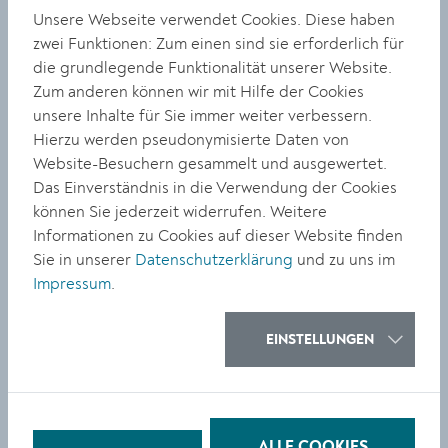
„Jeder von uns möchte möglichst lange ein
Unsere Webseite verwendet Cookies. Diese haben
selbstständiges und selbstbestimmtes Leben führen.
zwei Funktionen: Zum einen sind sie erforderlich für
Die Broschüre ist deshalb für die älteren Menschen in
die grundlegende Funktionalität unserer Website.
unserer Stadt ein sehr praktischer Leitfaden“, sagt
Zum anderen können wir mit Hilfe der Cookies
Vizebürgermeisterin Eva Hollerer.
Älter werden in
unsere Inhalte für Sie immer weiter verbessern.
Krems
ist ein österreichweit einzigartiger Ratgeber, der
Hierzu werden pseudonymisierte Daten von
weit über die Stadtgrenzen hinausstrahlt. Beeindruckt
Website-Besuchern gesammelt und ausgewertet.
zeigten sich auch die Landesrätinnen Christiane Teschl-
Das Einverständnis in die Verwendung der Cookies
Hofmeister und Ulrike Königsberger-Ludwig: „Die
können Sie jederzeit widerrufen. Weitere
Broschüre kommt direkt bei den Menschen an.
Informationen zu Cookies auf dieser Website finden
Beispielhaft für andere Städte und Gemeinden.“
Sie in unserer
Datenschutzerklärung
und zu uns im
Impressum
.
Die Broschüre „Älter werden in Krems“ liegt kostenfrei
in der Bürgerservicestelle und im Amt für Soziale
Verwaltung im Rathaus Krems auf. Kontakt: Tel.
EINSTELLUNGEN
02732/801-288,
sozialamt@krems.gv.at
2 Fotos: Ulrike Rautner-Reiter und Rosemarie
Bachinger zu Gast im NÖ Landhaus, wo sie den