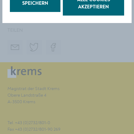
Landesrätinnen Christiane Teschl-Hofmeister und
ALLE COOKIES
SPEICHERN
Ulrike Königsberger-Ludwig die Broschüre „Älter
AKZEPTIEREN
werden in Krems“ präsentierten. © Stadt Krems
TEILEN
Magistrat der Stadt Krems
Obere Landstraße 4
A-3500 Krems
Tel. +43 (0)2732/801-0
Fax +43 (0)2732/801-90 269