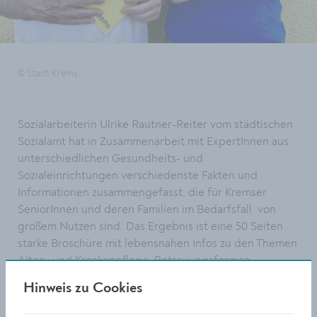
© Stadt Krems
Sozialarbeiterin Ulrike Rautner-Reiter vom städtischen
Sozialamt hat in Zusammenarbeit mit ExpertInnen aus
unterschiedlichen Gesundheits- und
Sozialeinrichtungen verschiedenste Fakten und
Informationen zusammengefasst, die für Kremser
SeniorInnen und deren Familien im Bedarfsfall von
großem Nutzen sind. Das Ergebnis ist eine 50 Seiten
starke Broschüre mit lebensnahen Infos zu den Themen
Alten- und Krankenpflege, Betreuungsformen,
finanzielle und praktische Hilfestellungen und
Hinweis zu Cookies
rechtlichen Angelegenheiten.