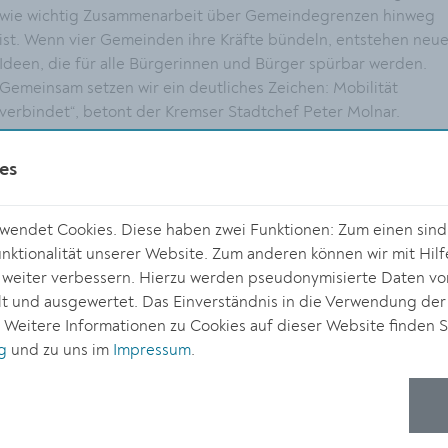
wie wichtig Zusammenarbeit über Gemeindegrenzen hinweg
ist. Wenn vier Gemeinden ihre Kräfte bündeln, entstehen neu
Ideen, die für alle Bürgerinnen und Bürger spürbar werden.
Gemeinsam setzen wir ein deutliches Zeichen: Mobilität
verbindet“, betont der Kremser Stadtchef Peter Molnar.
Programm für alle Altersgruppen
es
Die Europäische Mobilitätswoche in Krems und den drei
Nachbargemeinden bietet ein abwechslungsreiches
endet Cookies. Diese haben zwei Funktionen: Zum einen sind s
Programm für alle Altersgruppen: von Fachvorträgen und
ktionalität unserer Website. Zum anderen können wir mit Hilf
Diskussionsrunden über kreative Aktionen im öffentlichen
r weiter verbessern. Hierzu werden pseudonymisierte Daten v
Raum bis hin zu Sport- und Familienangeboten. Jede
 und ausgewertet. Das Einverständnis in die Verwendung der
Veranstaltung lädt zum Mitmachen, Ausprobieren und
. Weitere Informationen zu Cookies auf dieser Website finden S
Austausch ein – und macht deutlich: Mobilität ist mehr als
g
und zu uns im
Impressum
.
Fortbewegung, sie verbindet Menschen. Die Kremser
Aktivitäten wurden überwiegend von den städtischen Fuß-
und Radverkehrsbeauftragten Ronny Weßling und Michaela
Binder organisiert.