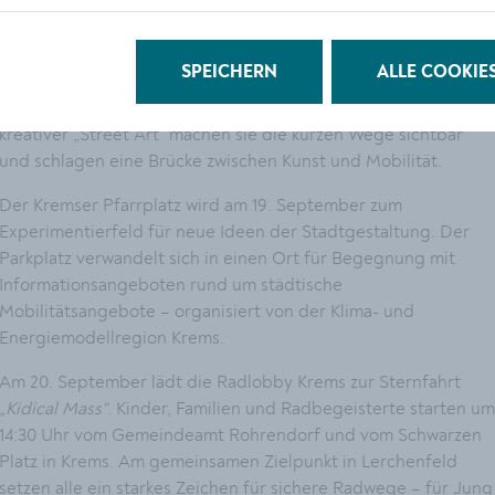
Ein Blick auf die Highlights
Ab 18. September präsentieren Schüler:innen des BORG
SPEICHERN
ALLE COOKIE
Krems gemeinsam mit der Universität für Weiterbildung Krems
ein Fußgänger-Leitsystem zu den städtischen Parkhäusern. Mi
kreativer „Street Art“ machen sie die kurzen Wege sichtbar
und schlagen eine Brücke zwischen Kunst und Mobilität.
Der Kremser Pfarrplatz wird am 19. September zum
Experimentierfeld für neue Ideen der Stadtgestaltung. Der
Parkplatz verwandelt sich in einen Ort für Begegnung mit
Informationsangeboten rund um städtische
Mobilitätsangebote – organisiert von der Klima- und
Energiemodellregion Krems.
Am 20. September lädt die Radlobby Krems zur Sternfahrt
„Kidical Mass“
. Kinder, Familien und Radbegeisterte starten um
14:30 Uhr vom Gemeindeamt Rohrendorf und vom Schwarzen
Platz in Krems. Am gemeinsamen Zielpunkt in Lerchenfeld
setzen alle ein starkes Zeichen für sichere Radwege – für Jung