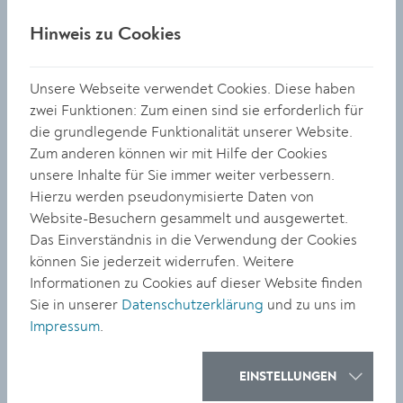
Mausohr, die größte Fledermausart Österreichs.
Hinweis zu Cookies
„Die Betreuung des Schutzgebietes ‚Kamp- und
Kremstal‘ ist für die Stadt und Region Krems von großer
Bedeutung. Sie unterstützt uns dabei, die
Unsere Webseite verwendet Cookies. Diese haben
außergewöhnliche Natur unserer Stadt und ihrer
zwei Funktionen: Zum einen sind sie erforderlich für
Umgebung zu bewahren und gleichzeitig den
die grundlegende Funktionalität unserer Website.
Menschen näherzubringen. Der Erhalt dieser
Zum anderen können wir mit Hilfe der Cookies
wertvollen Lebensräume ist ein gemeinsames Anliegen
unsere Inhalte für Sie immer weiter verbessern.
für jetzige und kommende Generationen“, betont
Hierzu werden pseudonymisierte Daten von
Bürgermeister Peter Molnar.
Website-Besuchern gesammelt und ausgewertet.
Das Einverständnis in die Verwendung der Cookies
Um den Erhalt dieser Naturschätze sicherzustellen, hat
können Sie jederzeit widerrufen. Weitere
das Land Niederösterreich eine
Informationen zu Cookies auf dieser Website finden
Schutzgebietsbetreuung eingerichtet. Sie fungiert als
Sie in unserer
Datenschutzerklärung
und zu uns im
zentrale Anlaufstelle für Naturschutzfragen in der
Impressum
.
Region und arbeitet eng mit Gemeinden,
Grundeigentümern und Landnutzerinnen und -nutzern
zusammen. Für das Kremstal ist Barbara Thurner
EINSTELLUNGEN
zuständig, für das Kamptal Gabriele Pfundner. Beide