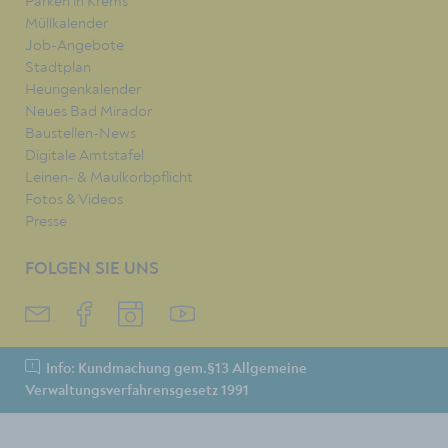
Parken in Krems
Müllkalender
Job-Angebote
Stadtplan
Heurigenkalender
Neues Bad Mirador
Baustellen-News
Digitale Amtstafel
Leinen- & Maulkorbpflicht
Fotos & Videos
Presse
FOLGEN SIE UNS
Info: Kundmachung gem.§13 Allgemeine
Verwaltungsverfahrensgesetz 1991