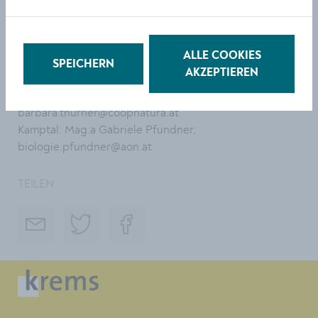
Expertinnen besuchen regelmäßig Flächen vor Ort, um
Arten und Lebensräume zu dokumentieren und
Maßnahmen zur Erhaltung zu begleiten.
ALLE COOKIES
SPEICHERN
AKZEPTIEREN
Kontaktpersonen:
Kremstal: Mag.a Barbara Thurner,
barbara.thurner@coopnatura.at
Kamptal: Mag.a Gabriele Pfundner,
biologie.pfundner@aon.at
TEILEN