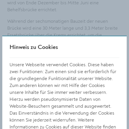
wird von Ende Dezember bis Mitte Juni eine
Behelfsbrücke errichtet.
Während der sechsmonatigen Bauzeit der neuen
Brücke wird eine 30 Meter lange und 3,3 Meter breite
Ersatzbrücke über die Krems errichtet, um die
Verkehrssicherheit für Fußgänger, insbesondere für
Hinweis zu Cookies
den Schul- und Kindergartenweg, zu gewährleisten.
Mit dieser Ersatzbrücke verbessern wir die
Unsere Webseite verwendet Cookies. Diese haben
Verkehrssicherheit unserer Kinder und Radfahrenden
zwei Funktionen: Zum einen sind sie erforderlich für
in Rehberg. Ein herzlicher Dank gebührt allen
die grundlegende Funktionalität unserer Website.
Mitarbeitern, die sich für die Errichtung dieser
Zum anderen können wir mit Hilfe der Cookies
temporären Brücke eingesetzt haben sowie dem
unsere Inhalte für Sie immer weiter verbessern.
Bundesheer mit den Melker Pionieren und dem Land
Hierzu werden pseudonymisierte Daten von
NÖ mit Ihrer tatkräftigen Unterstützung", so
Website-Besuchern gesammelt und ausgewertet.
Bürgermeister Reinhard Resch.
Das Einverständnis in die Verwendung der Cookies
können Sie jederzeit widerrufen. Weitere
Die Stadt Krems übernimmt die Materialkosten sowie
Informationen zu Cookies auf dieser Website finden
Fahrzeugmiete und Treibstoffkosten. Die