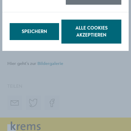
den internationalen Austausch. Denn das Projekt
wurde gemeinsam mit Partnerinstitutionen aus
Slowenien, Polen, Deutschland, Italien, Kroatien,
Ungarn und Österreich umgesetzt.
ALLE COOKIES
SPEICHERN
AKZEPTIEREN
Mehr Infos zum Projekt
Hier geht’s zur
Bildergalerie
TEILEN