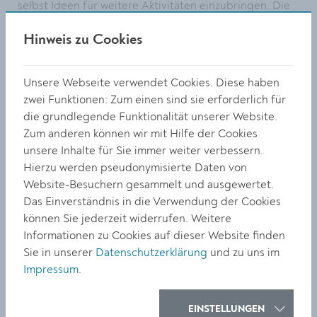
selbst Ideen für weitere Aktivitäten einzubringen. Die
Musikschule verlegte ihren „Tag des Klaviers“ auf den
Hinweis zu Cookies
Hafnerplatz und die Volksschule hielt
Unterrichtsstunden im Freien ab. Höhepunkt des
PopUp-Projekts war das Hafnerplatzfest am 27. Juni,
Unsere Webseite verwendet Cookies. Diese haben
bei dem unter anderem Bürgermeister Peter Molnar
zwei Funktionen: Zum einen sind sie erforderlich für
zwei selbstkomponierte Stücke am Klavier präsentierte.
die grundlegende Funktionalität unserer Website.
Zum anderen können wir mit Hilfe der Cookies
Die temporären PopUp-Maßnahmen zielten darauf ab,
unsere Inhalte für Sie immer weiter verbessern.
experimentell zu erforschen, wie sich Menschen
Hierzu werden pseudonymisierte Daten von
öffentliche Plätze spielerisch aneignen können. „Es war
Website-Besuchern gesammelt und ausgewertet.
ein toller Erfolg und wir haben sehr positive
Das Einverständnis in die Verwendung der Cookies
Rückmeldungen bekommen“, zieht Projektleiterin
können Sie jederzeit widerrufen. Weitere
Stefanie Kotrba von der Universität für Weiterbildung
Informationen zu Cookies auf dieser Website finden
eine positive Bilanz. Das PopUp-Projekt solle auf
Sie in unserer
Datenschutzerklärung
und zu uns im
kleineren Plätzen weiterleben.
Impressum
.
Bürgermeister Peter Molnar bedankte sich im Rahmen
des Hafnerplatzfestes bei den Verantwortlichen für
EINSTELLUNGEN