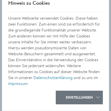
sehen. Die Kuratoren Jakob und Kerstin Wiesmayer
Hinweis zu Cookies
wollen mit der öffentlichen Präsentation den Mehrwert
leerstehender Räume und Gebäude zeigen – in diesem
Unsere Webseite verwendet Cookies. Diese haben
Fall die Räumlichkeiten der ehemaligen Molkerei und
zwei Funktionen: Zum einen sind sie erforderlich für
des Unternehmens Elektro Berger in der Kasernstraße.
die grundlegende Funktionalität unserer Website.
Zum anderen können wir mit Hilfe der Cookies
Die Ausstellung begann ohne physisch erlebbar
unsere Inhalte für Sie immer weiter verbessern.
gewesen zu sein. Statt am Ende ein mediales Echo zu
Hierzu werden pseudonymisierte Daten von
hinterlassen, ging die Ausstellung als detaillierte
Website-Besuchern gesammelt und ausgewertet.
Dokumentation voraus. Erst im zweiten Schritt, wurde
Das Einverständnis in die Verwendung der Cookies
das Rolltor hochgezogen und die digitale Spur konnte
können Sie jederzeit widerrufen. Weitere
im realen Raum überprüft werden. Kuratiert und
Informationen zu Cookies auf dieser Website finden
organisiert wurde die Ausstellung vom Kulturverein
Sie in unserer
Datenschutzerklärung
und zu uns im
6500K Licht und Medienkunst, der auch das Lichtfest
Impressum
.
Krems veranstaltet.
EINSTELLUNGEN
LATERIA 2025 –
Creams an der Donau