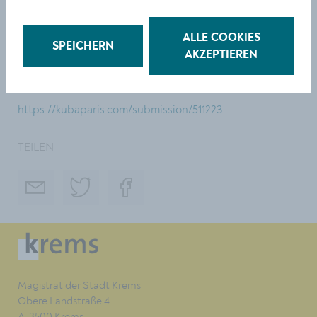
Mara Novak & Francisco Valença Vaz
Kasernstraße 26, 3500 Krems (ehem. Elektro Berger /
ALLE COOKIES
SPEICHERN
ehem. Molkerei)
AKZEPTIEREN
Finissage: Freitag, 18. Juli 15:00 – 18:00 Uhr
https://kubaparis.com/submission/511223
TEILEN
Magistrat der Stadt Krems
Obere Landstraße 4
A-3500 Krems