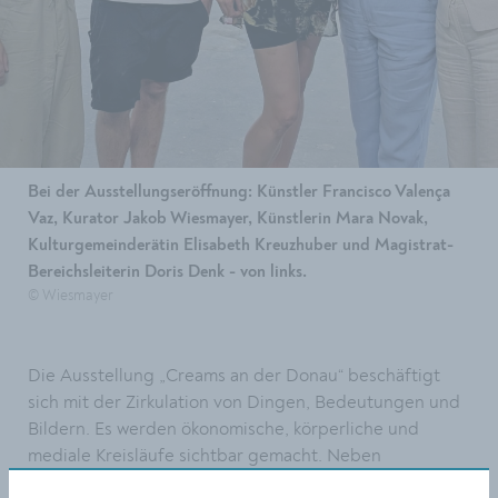
Bei der Ausstellungseröffnung: Künstler Francisco Valença
Vaz, Kurator Jakob Wiesmayer, Künstlerin Mara Novak,
Kulturgemeinderätin Elisabeth Kreuzhuber und Magistrat-
Bereichsleiterin Doris Denk - von links.
© Wiesmayer
Die Ausstellung „Creams an der Donau“ beschäftigt
sich mit der Zirkulation von Dingen, Bedeutungen und
Bildern. Es werden ökonomische, körperliche und
mediale Kreisläufe sichtbar gemacht. Neben
Fotografien und Objekten sind auch Projektionen zu