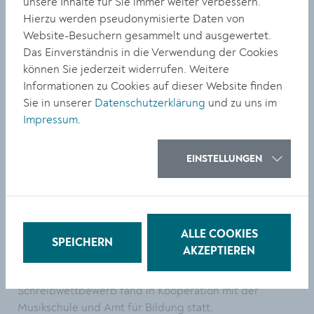
unsere Inhalte für Sie immer weiter verbessern.
gehört.
Hierzu werden pseudonymisierte Daten von
Website-Besuchern gesammelt und ausgewertet.
Jury
Das Einverständnis in die Verwendung der Cookies
können Sie jederzeit widerrufen. Weitere
Die Jury für die Kinder- und Jugendlichen-Texte setzte
Informationen zu Cookies auf dieser Website finden
sich aus Gisela Glöckler (G&G Verlag),
Sie in unserer
Datenschutzerklärung
und zu uns im
Kinderbuchautorin, Melanie Laibl und Claudia Skopal
Impressum
.
zusammen. Die Texte der Erwachsenen wurden von
Birgit Francan (Ueberreuter-Verlag), Leo Lukas (Autor
und Kabarettist) und ebenfalls Claudia Skopal
EINSTELLUNGEN
bewertet.
Präsentation prämierter Texte
Gewonnen wurde eine Mitgliedschaft in der Bücherei
ALLE COOKIES
SPEICHERN
und Thalia Gutscheine (von Thalia gesponsert).
AKZEPTIEREN
Ein E-Book mit den besten Texten ist geplant. Der
Schreibwettbewerb fand in Kooperation mit der
Musikschule und Amt für Bildung statt.