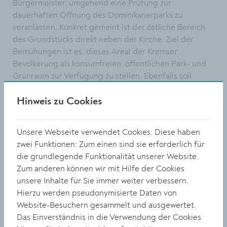
Bürgermeister, umgehend eine Prüfung zur
dauerhaften Öffnung des Dominikanerparks zu
veranlassen. Konkret gemeint ist der östliche Bereich
des Grundstücks direkt neben der Kirche. Ziel der
Bemühungen ist es, dieses Areal der Kremser
Bevölkerung als konsumfreien, öffentlichen Park- und
Grünraum zur Verfügung zu stellen. Ebenfalls soll
geprüft werden, ob der Park künftig den Namen
„Europapark“ tragen soll.
Hinweis zu Cookies
Restliche Spuren des Hochwassers werden beseitigt
Unsere Webseite verwendet Cookies. Diese haben
Durch das Hochwasser im September 2024 kam es zu
zwei Funktionen: Zum einen sind sie erforderlich für
massiven Ablagerungen von Sedimenten im und neben
die grundlegende Funktionalität unserer Website.
dem Kremsfluss im Bereich zwischen
Zum anderen können wir mit Hilfe der Cookies
Hafenstraßenbrücke und Mühlhofsiedlung. Noch im
unsere Inhalte für Sie immer weiter verbessern.
selben Monat wurde mit der Entfernung der
Hierzu werden pseudonymisierte Daten von
abflussgefährdenden Anlandungen begonnen. Für die
Website-Besuchern gesammelt und ausgewertet.
Restarbeiten musste aus fördertechnischen Gründen
Das Einverständnis in die Verwendung der Cookies
eine gesonderte Ausschreibung erfolgen. Einstimmig