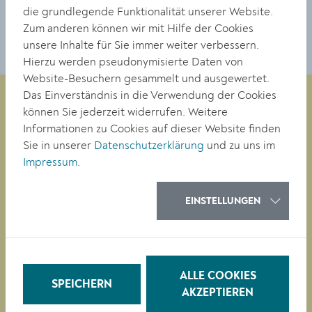
die grundlegende Funktionalität unserer Website.
Zum anderen können wir mit Hilfe der Cookies
unsere Inhalte für Sie immer weiter verbessern.
Hierzu werden pseudonymisierte Daten von
Website-Besuchern gesammelt und ausgewertet.
Das Einverständnis in die Verwendung der Cookies
können Sie jederzeit widerrufen. Weitere
Informationen zu Cookies auf dieser Website finden
Magistrat der Stadt Krems
Sie in unserer
Datenschutzerklärung
und zu uns im
Obere Landstraße 4
Impressum
.
A-3500 Krems
EINSTELLUNGEN
Tel. +43 (0)2732/801-0
Fax +43 (0)2732/801-90 269
E-mail:
buergerservice@krems.gv.at
ALLE COOKIES
SPEICHERN
RATHAUS
AKZEPTIEREN
LEBEN