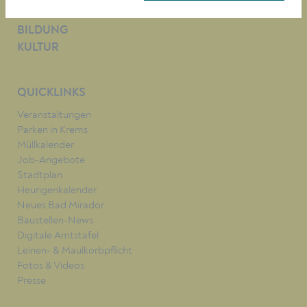
BAUEN/WIRTSCHAFT
BILDUNG
KULTUR
QUICKLINKS
Veranstaltungen
Parken in Krems
Müllkalender
Job-Angebote
Stadtplan
Heurigenkalender
Neues Bad Mirador
Baustellen-News
Digitale Amtstafel
Leinen- & Maulkorbpflicht
Fotos & Videos
Presse