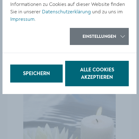
Informationen zu Cookies auf dieser Website finden
Sie in unserer
Datenschutzerklärung
und zu uns im
Impressum
.
EINSTELLUNGEN
Ein Stern soll Dir Ewig leuchten. Erwin
ALLE COOKIES
SPEICHERN
Stiegler
AKZEPTIEREN