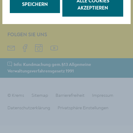
Digitale Amtstafel
ALLE COOKIES
SPEICHERN
Leinen- & Maulkorbpflicht
AKZEPTIEREN
Fotos & Videos
Presse
FOLGEN SIE UNS
Info: Kundmachung gem.§13 Allgemeine
Verwaltungsverfahrensgesetz 1991
© Krems
Sitemap
Barrierefreiheit
Impressum
Datenschutzerklärung
Privatsphäre Einstellungen