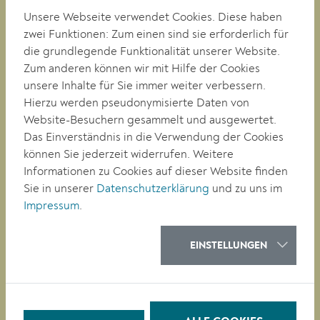
E-mail:
buergerservice@krems.gv.at
Unsere Webseite verwendet Cookies. Diese haben
zwei Funktionen: Zum einen sind sie erforderlich für
die grundlegende Funktionalität unserer Website.
RATHAUS
Zum anderen können wir mit Hilfe der Cookies
LEBEN
unsere Inhalte für Sie immer weiter verbessern.
BAUEN/WIRTSCHAFT
Hierzu werden pseudonymisierte Daten von
BILDUNG
Website-Besuchern gesammelt und ausgewertet.
KULTUR
Das Einverständnis in die Verwendung der Cookies
können Sie jederzeit widerrufen. Weitere
Informationen zu Cookies auf dieser Website finden
QUICKLINKS
Sie in unserer
Datenschutzerklärung
und zu uns im
Veranstaltungen
Impressum
.
Parken in Krems
Müllkalender
Job-Angebote
EINSTELLUNGEN
Stadtplan
Heurigenkalender
Neues Bad Mirador
Baustellen-News