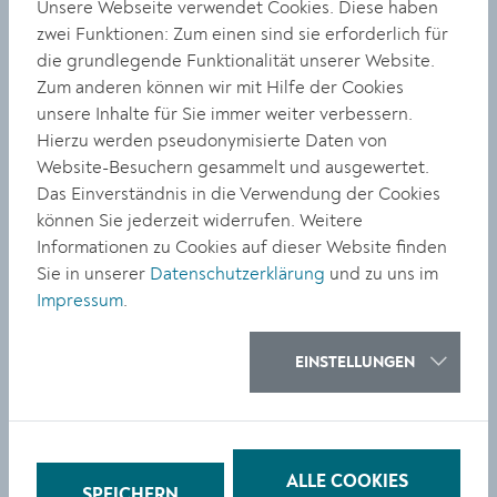
Unsere Webseite verwendet Cookies. Diese haben
zwei Funktionen: Zum einen sind sie erforderlich für
KULTUR
die grundlegende Funktionalität unserer Website.
Delegation aus Krems zu
Zum anderen können wir mit Hilfe der Cookies
unsere Inhalte für Sie immer weiter verbessern.
Besuch in der Partnerstadt
Hierzu werden pseudonymisierte Daten von
Böblingen
Website-Besuchern gesammelt und ausgewertet.
Das Einverständnis in die Verwendung der Cookies
können Sie jederzeit widerrufen. Weitere
Informationen zu Cookies auf dieser Website finden
Sie in unserer
Datenschutzerklärung
und zu uns im
Impressum
.
KULTUR
Platzkonzert mit dem
EINSTELLUNGEN
„Danube Big Band
Project“ am 16. Juli in Stein
ALLE COOKIES
SPEICHERN