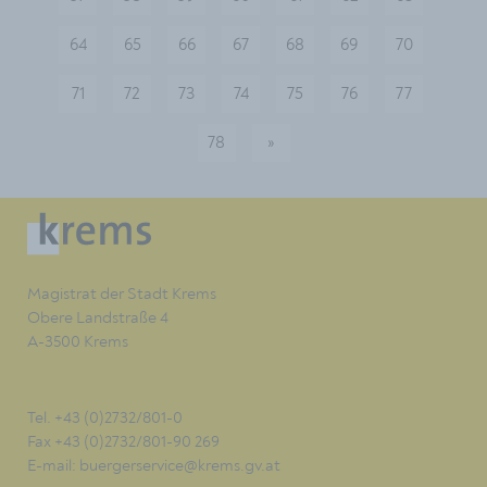
64
65
66
67
68
69
70
71
72
73
74
75
76
77
78
»
nächste
Magistrat der Stadt Krems
Obere Landstraße 4
A-3500 Krems
Tel. +43 (0)2732/801-0
Fax +43 (0)2732/801-90 269
E-mail:
buergerservice@krems.gv.at