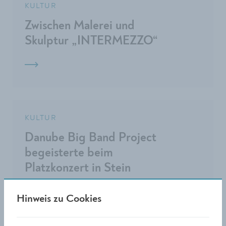
KULTUR
Zwischen Malerei und
Skulptur „INTERMEZZO“
KULTUR
Danube Big Band Project
begeisterte beim
Platzkonzert in Stein
Hinweis zu Cookies