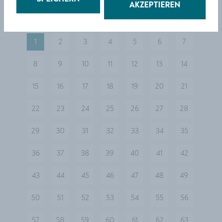
AKZEPTIEREN
1
2
3
4
5
6
7
8
9
10
11
12
13
14
15
16
17
18
19
20
21
22
23
24
25
26
27
28
29
30
31
32
33
34
35
36
37
38
39
40
41
42
43
44
45
46
47
48
49
50
51
52
53
54
55
56
57
58
59
60
61
62
63