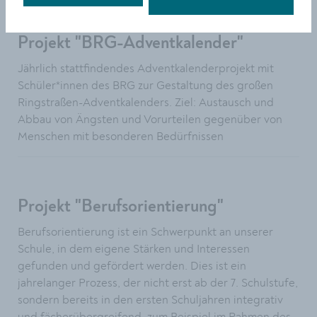
Projekt "BRG-Adventkalender"
Jährlich stattfindendes Adventkalenderprojekt mit
Schüler*innen des BRG zur Gestaltung des großen
Ringstraßen-Adventkalenders. Ziel: Austausch und
Abbau von Ängsten und Vorurteilen gegenüber von
Menschen mit besonderen Bedürfnissen
Projekt "Berufsorientierung"
Berufsorientierung ist ein Schwerpunkt an unserer
Schule, in dem eigene Stärken und Interessen
gefunden und gefördert werden. Dies ist ein
jahrelanger Prozess, der nicht erst ab der 7. Schulstufe,
sondern bereits in den ersten Schuljahren integrativ