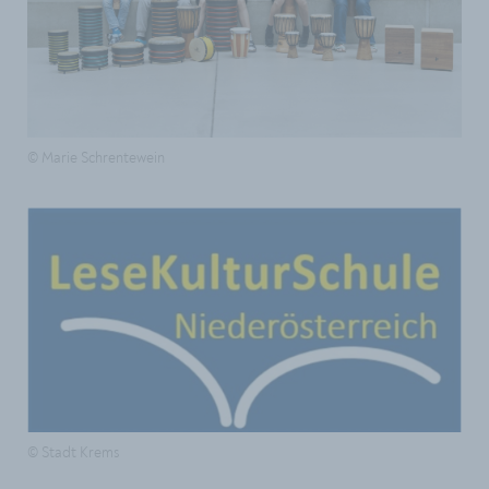
© Marie Schrentewein
© Stadt Krems