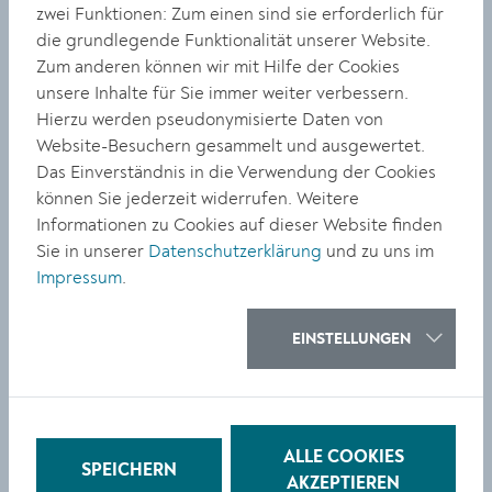
Schulzentrum Krems, in Bahnhofsnähe
zwei Funktionen: Zum einen sind sie erforderlich für
die grundlegende Funktionalität unserer Website.
Zum anderen können wir mit Hilfe der Cookies
unsere Inhalte für Sie immer weiter verbessern.
Projekt "Kreativworkshop"
Hierzu werden pseudonymisierte Daten von
Website-Besuchern gesammelt und ausgewertet.
Projektorientiertes Arbeiten zu den Themen Kreatives,
Das Einverständnis in die Verwendung der Cookies
Spiel und Natur in einem Workshop-Setting.
können Sie jederzeit widerrufen. Weitere
Kennenlernen von kreativen Arbeitstechniken im
Informationen zu Cookies auf dieser Website finden
Bereich Natur und Soziales
Sie in unserer
Datenschutzerklärung
und zu uns im
Förderung des Spiel- und Sozialverhaltens
Impressum
.
Erweiterung des Wissens über Natur und
natürliche Prozesse zur Förderung der
EINSTELLUNGEN
ökologischen Bewusstheit
14-tägiger Workshop im Ausmaß von 2 Wochenstunden.
Im Moment klassenhomogen geführt, grundsätzlich
aber klassenheterogen geplant.
ALLE COOKIES
SPEICHERN
AKZEPTIEREN