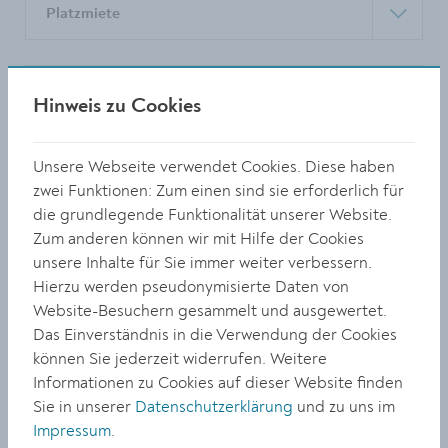
Platzmiete
Kontakt
Hinweis zu Cookies
Unsere Webseite verwendet Cookies. Diese haben
Veranstaltungen
zwei Funktionen: Zum einen sind sie erforderlich für
die grundlegende Funktionalität unserer Website.
Zum anderen können wir mit Hilfe der Cookies
Sport- und Freizeitbetriebe
unsere Inhalte für Sie immer weiter verbessern.
Hierzu werden pseudonymisierte Daten von
Website-Besuchern gesammelt und ausgewertet.
Strandbadstraße 5
Das Einverständnis in die Verwendung der Cookies
3500 Krems
können Sie jederzeit widerrufen. Weitere
Informationen zu Cookies auf dieser Website finden
0 27 32 / 801 636 od. 638
Sie in unserer
Datenschutzerklärung
und zu uns im
sport@krems.gv.at
Impressum
.