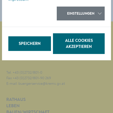
3500 Krems
EINSTELLUNGEN
ALLE COOKIES
Magistrat der Stadt Krems
SPEICHERN
AKZEPTIEREN
Obere Landstraße 4
A-3500 Krems
Tel. +43 (0)2732/801-0
Fax +43 (0)2732/801-90 269
E-mail:
buergerservice@krems.gv.at
RATHAUS
LEBEN
BAUEN/WIRTSCHAFT